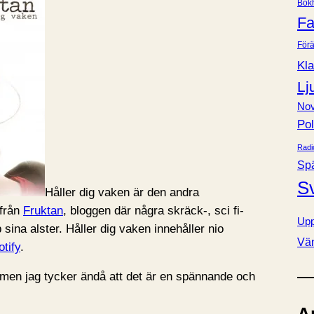
Bok
e
Fa
r
Förä
Kla
Lj
Nov
Pol
Radi
Sp
S
Håller dig vaken är den andra
 från
Fruktan
, bloggen där några skräck-, sci fi-
Upp
 sina alster. Håller dig vaken innehåller nio
Vä
otify
.
, men jag tycker ändå att det är en spännande och