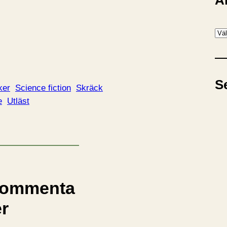
A
A
r
k
i
S
v
ker
Science fiction
Skräck
e
Utläst
ommenta
er