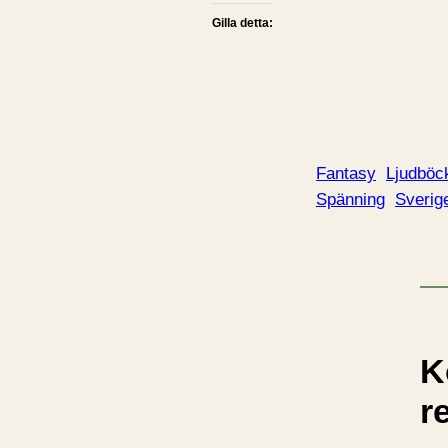
Gilla detta:
Fantasy
Ljudböc
Spänning
Sverig
K
r