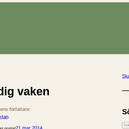
Slu
 dig vaken
ens författare:
S
ktan
.
S
21 mar 2014
gg postat