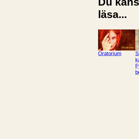
Du kansk
läsa...
Oratorium
S
k
F
b