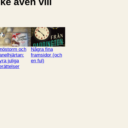
e även vill
nöstorm och
Några fina
anelhjärtan:
framsidor (och
yra juliga
en ful)
erättelser