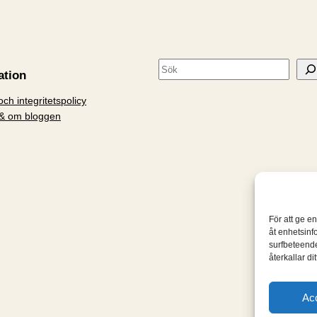
S
ation
ö
ch integritetspolicy
k
& om bloggen
För att ge e
åt enhetsinf
surfbeteende
återkallar d
Ac