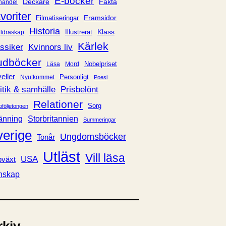
E-böcker
Deckare
Fakta
handel
voriter
Framsidor
Filmatiseringar
Historia
Klass
ldraskap
Illustrerat
Kärlek
ssiker
Kvinnors liv
udböcker
Nobelpriset
Läsa
Mord
eller
Personligt
Nyutkommet
Poesi
itik & samhälle
Prisbelönt
Relationer
Sorg
oföljetongen
änning
Storbritannien
Summeringar
verige
Ungdomsböcker
Tonår
Utläst
Vill läsa
USA
växt
nskap