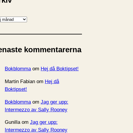
rkiv
enaste kommentarerna
Bokblomma
om
Hej då Boktipset!
Martin Fabian
om
Hej då
Boktipset!
Bokblomma
om
Jag ger upp:
Intermezzo av Sally Rooney
Gunilla
om
Jag ger upp:
Intermezzo av Sally Rooney