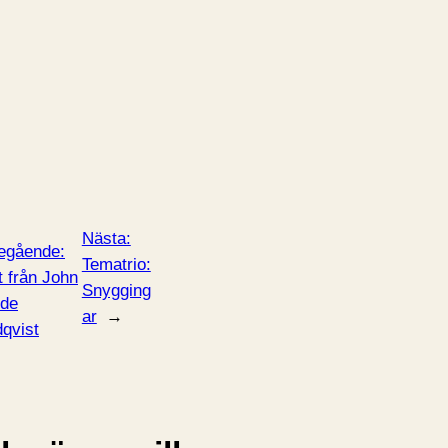
Nästa:
egående:
Tematrio:
t från John
Snygging
ide
ar
→
dqvist