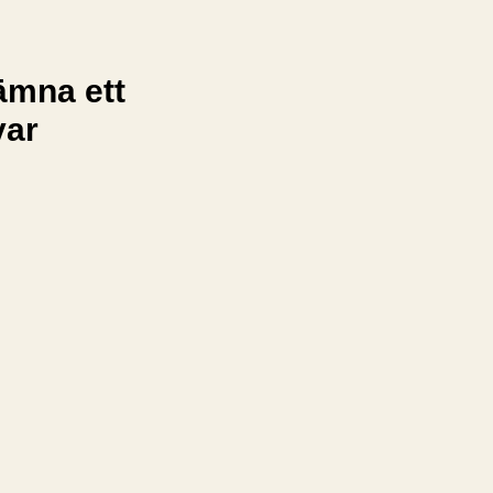
ämna ett
var