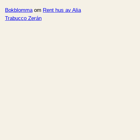
Bokblomma
om
Rent hus av Alia
Trabucco Zerán