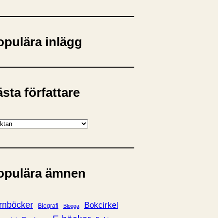
opulära inlägg
sta författare
opulära ämnen
rnböcker
Bokcirkel
Biografi
Blogga