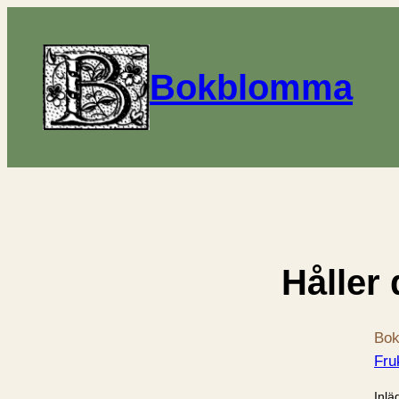
Bokblomma
Håller
Bok
Fru
Inlä