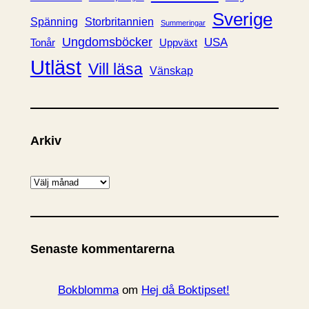
Sverige
Spänning
Storbritannien
Summeringar
Ungdomsböcker
USA
Uppväxt
Tonår
Utläst
Vill läsa
Vänskap
Arkiv
A
r
k
i
Senaste kommentarerna
v
Bokblomma
om
Hej då Boktipset!