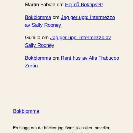
Martin Fabian
om
Hej då Boktipset!
Bokblomma
om
Jag ger upp: Intermezzo
av Sally Rooney
Gunilla
om
Jag ger upp: Intermezzo av
Sally Rooney
Bokblomma
om
Rent hus av Alia Trabucco
Zerán
Bokblomma
En blogg om de böcker jag läser: klassiker, noveller,