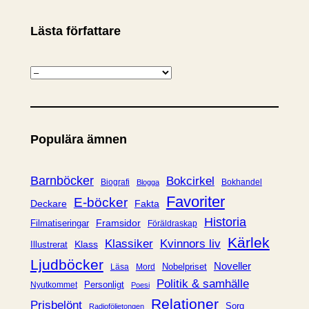
Lästa författare
K
a
t
e
Populära ämnen
g
o
r
Barnböcker
Bokcirkel
Biografi
Bokhandel
Blogga
i
Favoriter
E-böcker
Deckare
Fakta
e
Historia
Framsidor
Filmatiseringar
Föräldraskap
r
Kärlek
Klassiker
Kvinnors liv
Klass
Illustrerat
Ljudböcker
Noveller
Nobelpriset
Läsa
Mord
Politik & samhälle
Personligt
Nyutkommet
Poesi
Relationer
Prisbelönt
Sorg
Radioföljetongen