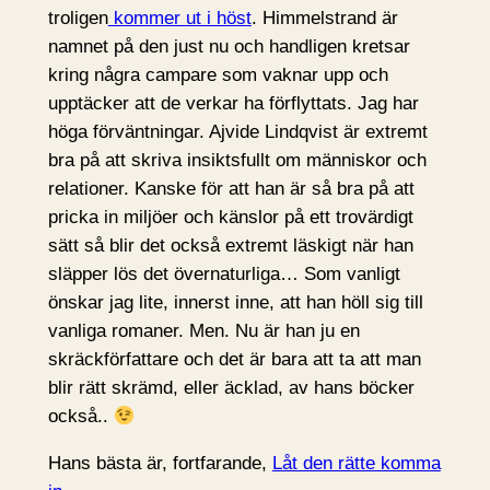
troligen
kommer ut i höst
. Himmelstrand är
namnet på den just nu och handligen kretsar
kring några campare som vaknar upp och
upptäcker att de verkar ha förflyttats. Jag har
höga förväntningar. Ajvide Lindqvist är extremt
bra på att skriva insiktsfullt om människor och
relationer. Kanske för att han är så bra på att
pricka in miljöer och känslor på ett trovärdigt
sätt så blir det också extremt läskigt när han
släpper lös det övernaturliga… Som vanligt
önskar jag lite, innerst inne, att han höll sig till
vanliga romaner. Men. Nu är han ju en
skräckförfattare och det är bara att ta att man
blir rätt skrämd, eller äcklad, av hans böcker
också..
Hans bästa är, fortfarande,
Låt den rätte komma