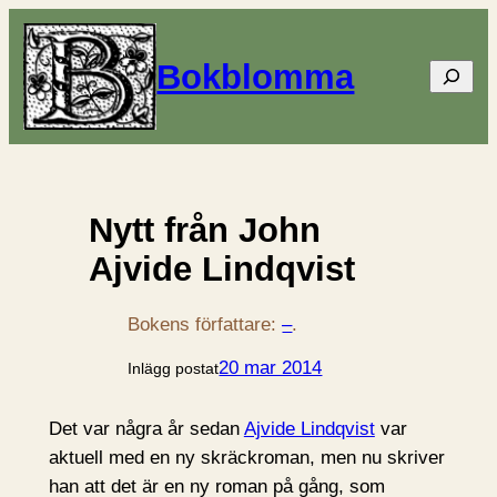
Bokblomma
Sök
Nytt från John
Ajvide Lindqvist
Bokens författare:
–
.
20 mar 2014
Inlägg postat
Det var några år sedan
Ajvide Lindqvist
var
aktuell med en ny skräckroman, men nu skriver
han att det är en ny roman på gång, som