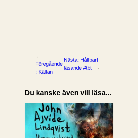
←
Nästa:
Hållbart
Föregående
läsande #tbt
→
:
Källan
Du kanske även vill läsa...