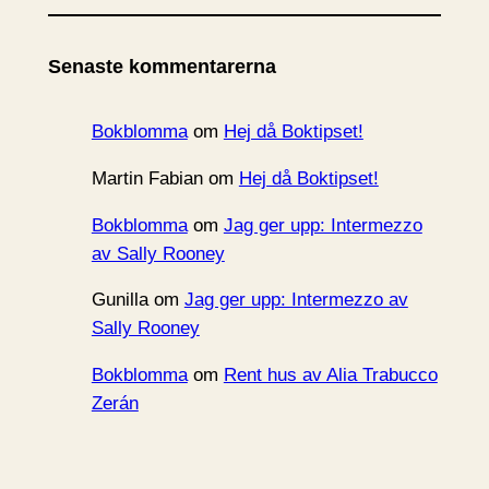
k
i
Senaste kommentarerna
v
Bokblomma
om
Hej då Boktipset!
Martin Fabian
om
Hej då Boktipset!
Bokblomma
om
Jag ger upp: Intermezzo
av Sally Rooney
Gunilla
om
Jag ger upp: Intermezzo av
Sally Rooney
Bokblomma
om
Rent hus av Alia Trabucco
Zerán