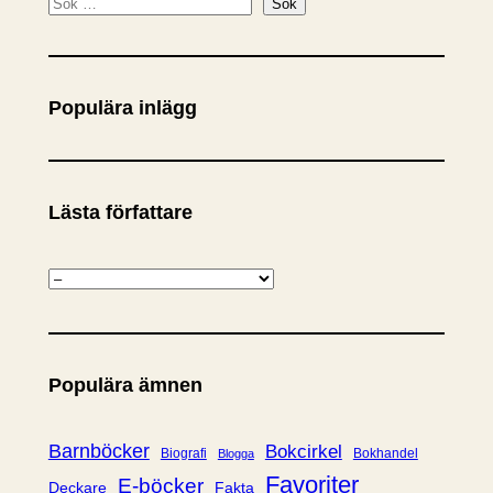
S
Sök
ö
k
Populära inlägg
Lästa författare
K
a
t
e
Populära ämnen
g
o
r
Barnböcker
Bokcirkel
Biografi
Bokhandel
Blogga
i
Favoriter
E-böcker
Deckare
Fakta