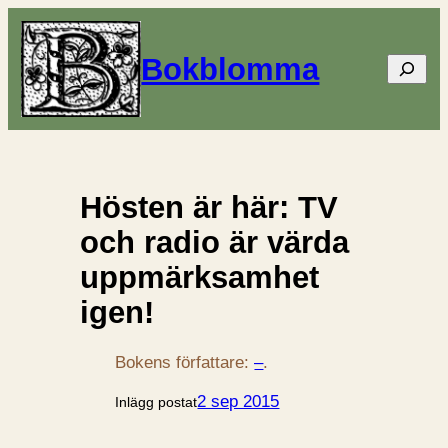
Bokblomma
Sök
Hösten är här: TV
och radio är värda
uppmärksamhet
igen!
Bokens författare:
–
.
2 sep 2015
Inlägg postat