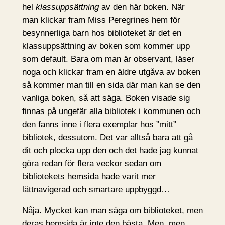
hel
klassuppsättning
av den här boken. När
man klickar fram Miss Peregrines hem för
besynnerliga barn hos biblioteket är det en
klassuppsättning av boken som kommer upp
som default. Bara om man är observant, läser
noga och klickar fram en äldre utgåva av boken
så kommer man till en sida där man kan se den
vanliga boken, så att säga. Boken visade sig
finnas på ungefär alla bibliotek i kommunen och
den fanns inne i flera exemplar hos ”mitt”
bibliotek, dessutom. Det var alltså bara att gå
dit och plocka upp den och det hade jag kunnat
göra redan för flera veckor sedan om
bibliotekets hemsida hade varit mer
lättnavigerad och smartare uppbyggd…
Nåja. Mycket kan man säga om biblioteket, men
deras hemsida är inte den bästa. Men, men.