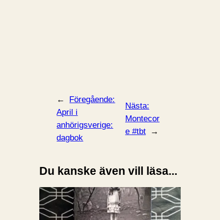
←
Föregående:
Nästa:
April i
Montecor
anhörigsverige:
e #tbt
→
dagbok
Du kanske även vill läsa...