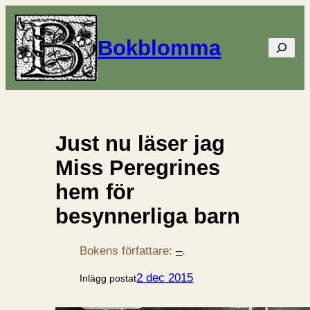
Bokblomma
Sök
Just nu läser jag
Miss Peregrines
hem för
besynnerliga barn
Bokens författare:
–
.
2 dec 2015
Inlägg postat