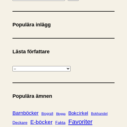
ö
k
Populära inlägg
Lästa författare
K
a
t
e
Populära ämnen
g
o
r
Barnböcker
Bokcirkel
Biografi
Bokhandel
Blogga
i
Favoriter
E-böcker
Deckare
Fakta