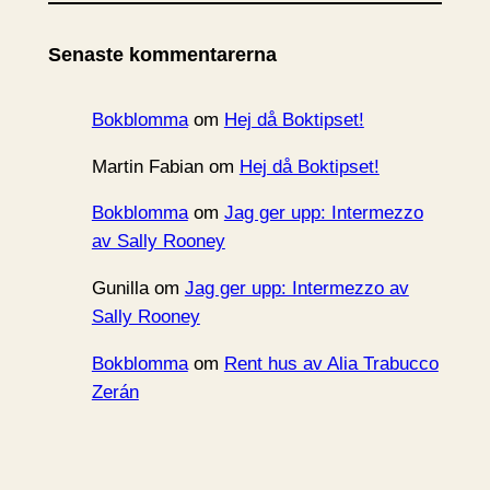
k
i
Senaste kommentarerna
v
Bokblomma
om
Hej då Boktipset!
Martin Fabian
om
Hej då Boktipset!
Bokblomma
om
Jag ger upp: Intermezzo
av Sally Rooney
Gunilla
om
Jag ger upp: Intermezzo av
Sally Rooney
Bokblomma
om
Rent hus av Alia Trabucco
Zerán