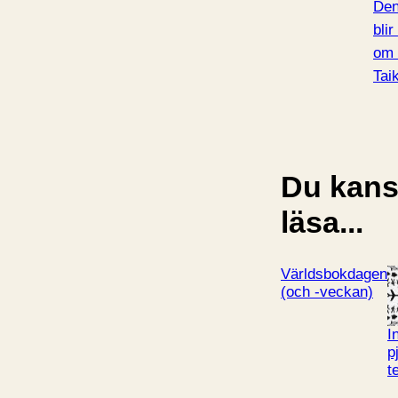
Den
blir
om 
Tai
Du kansk
läsa...
Världsbokdagen
(och -veckan)
I
p
t