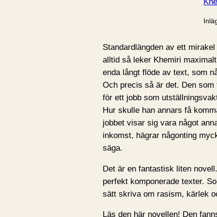
Khe
Inlä
Standardlängden av ett mirakel
alltid så leker Khemiri maximal
enda långt flöde av text, som n
Och precis så är det. Den som t
för ett jobb som utställningsva
Hur skulle han annars få komma 
jobbet visar sig vara något ann
inkomst, hägrar någonting mycket
säga.
Det är en fantastisk liten novel
perfekt komponerade texter. So
sätt skriva om rasism, kärlek o
Läs den här novellen! Den fann