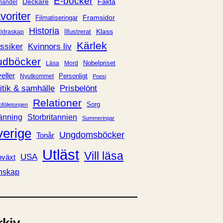
E-böcker
Deckare
Fakta
handel
voriter
Framsidor
Filmatiseringar
Historia
Klass
ldraskap
Illustrerat
Kärlek
ssiker
Kvinnors liv
udböcker
Nobelpriset
Läsa
Mord
eller
Personligt
Nyutkommet
Poesi
itik & samhälle
Prisbelönt
Relationer
Sorg
oföljetongen
änning
Storbritannien
Summeringar
verige
Ungdomsböcker
Tonår
Utläst
Vill läsa
USA
växt
nskap