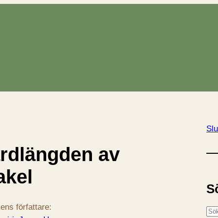
Slu
rdlängden av
akel
S
ens författare:
S