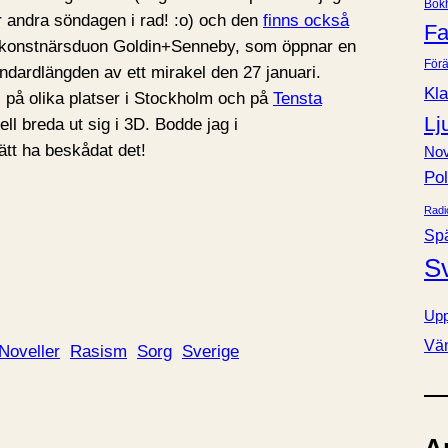
Bok
e
ör andra söndagen i rad! :o) och den
finns också
Fa
r
ör konstnärsduon Goldin+Senneby, som öppnar en
Förä
ndardlängden av ett mirakel den 27 januari.
Kla
 på olika platser i Stockholm och på
Tensta
Lj
 breda ut sig i 3D. Bodde jag i
ätt ha beskådat det!
Nov
Pol
Radi
Sp
S
Upp
Vä
Noveller
Rasism
Sorg
Sverige