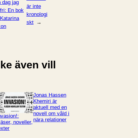
 dag jag
är inte
 fri: En bok
kronologi
Katarina
skt
→
kon
e även vill
Jonas Hassen
Khemiri är
aktuell med en
novell om våld i
nvasion!:
nära relationer
jäser, noveller,
exter