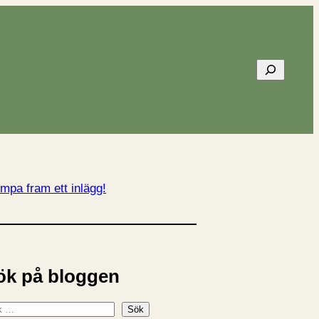
Sök
mpa fram ett inlägg!
ök på bloggen
Sök