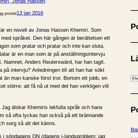
miri, Jonas Hassen
.
ö
k
13 jan 2016
gg postat
P
 är en novell av Jonas Hassen Khemiri. Som
t med språket. Den här gången är berättelsen ett
ågon som pratar och pratar och inte kan sluta.
alar är en man som är på anställningsintervju
Lä
kt. Namnet, Anders Reuterswärd, har han tagit.
på intervju? Anledningen till att han har sökt
K
at än man kanske först tror. Bortom ett jobb, en
a
 större: att få nå ut med det han verkligen vill
t
e
l. Jag älskar Khemiris lekfulla språk och hans
P
g
m så ofta lyckas han också på ett brännande
o
ch sorg så att det känns.
r
Ba
i
s i söndagens DN (dagens i-landsproblem: jag