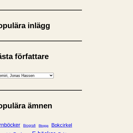
opulära inlägg
sta författare
opulära ämnen
rnböcker
Bokcirkel
Biografi
Blogga