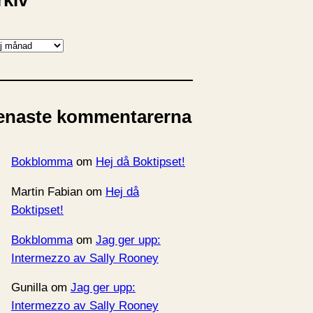
rkiv
enaste kommentarerna
Bokblomma
om
Hej då Boktipset!
Martin Fabian
om
Hej då
Boktipset!
Bokblomma
om
Jag ger upp:
Intermezzo av Sally Rooney
Gunilla
om
Jag ger upp:
Intermezzo av Sally Rooney