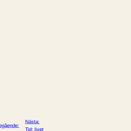
Nästa:
egående:
Tid: livet