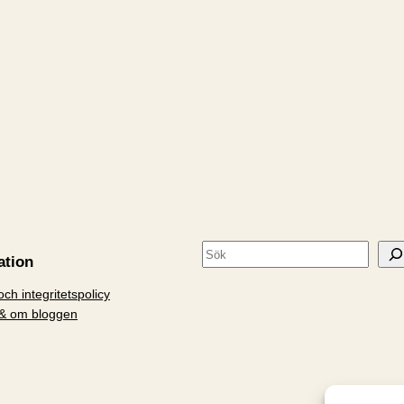
S
ation
ö
ch integritetspolicy
k
& om bloggen