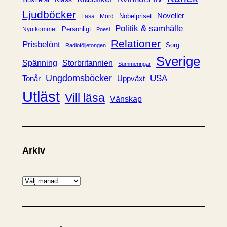
Illustrerat
Ljudböcker
Noveller
Nobelpriset
Läsa
Mord
Politik & samhälle
Personligt
Nyutkommet
Poesi
Relationer
Prisbelönt
Sorg
Radioföljetongen
Sverige
Spänning
Storbritannien
Summeringar
Ungdomsböcker
USA
Uppväxt
Tonår
Utläst
Vill läsa
Vänskap
Arkiv
A
r
k
i