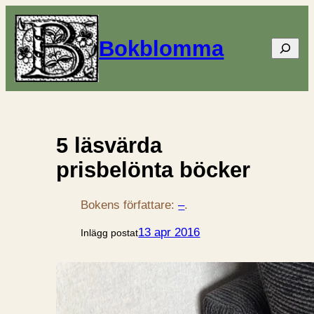
Bokblomma
Sök
5 läsvärda
prisbelönta böcker
Bokens författare:
–
.
13 apr 2016
Inlägg postat