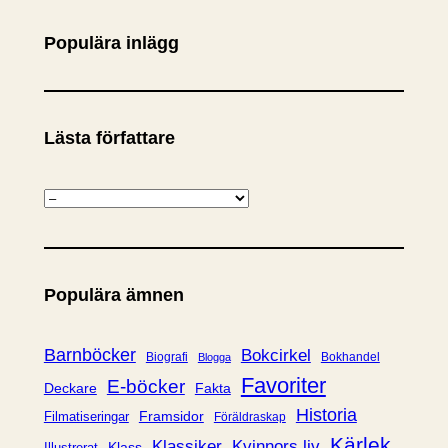
k
Populära inlägg
Lästa författare
K
a
t
e
Populära ämnen
g
o
r
Barnböcker
Bokcirkel
Biografi
Bokhandel
Blogga
i
Favoriter
E-böcker
Deckare
Fakta
e
Historia
Framsidor
Filmatiseringar
Föräldraskap
r
Kärlek
Klassiker
Kvinnors liv
Klass