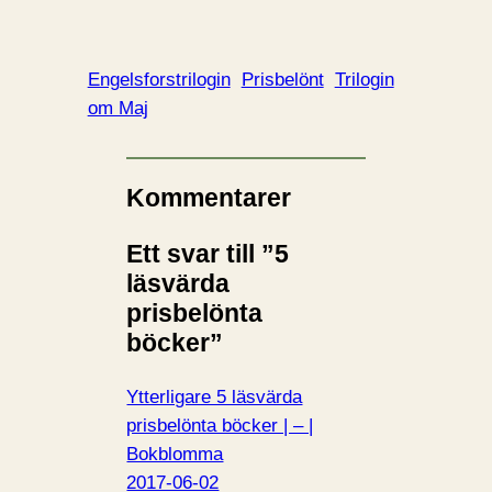
Engelsforstrilogin
Prisbelönt
Trilogin
om Maj
Kommentarer
Ett svar till ”5
läsvärda
prisbelönta
böcker”
Ytterligare 5 läsvärda
prisbelönta böcker | – |
Bokblomma
2017-06-02