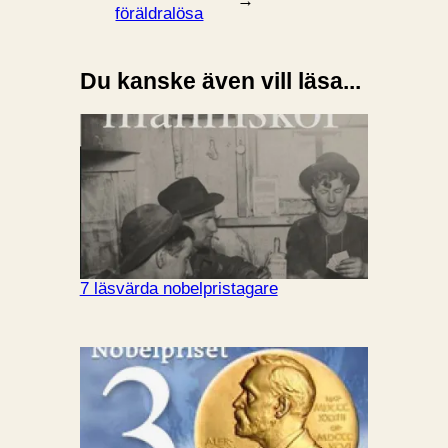
→
föräldralösa
Du kanske även vill läsa...
7 läsvärda nobelpristagare