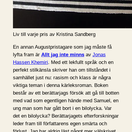
Liv till varje pris av Kristina Sandberg
En annan Augustpristagare som jag måste få
lyfta fram är
Allt jag inte minns
av
Jonas
Hassen Khemiri
. Med ett lekfullt språk och en
perfekt stilkänsla skriver han om tillståndet i
samhället just nu: rasism och klass är några
viktiga teman i denna kärleksroman. Boken
består av ett berättarjags försök att gå till botten
med vad som egentligen hände med Samuel, en
ung man som har gått bort i en bilolycka. Var
det en bilolycka? Berättarjagets efterforskningar
leder fram till författarens egen smärta och
förlust. Jag har aldrig läst något mer välskrivet.