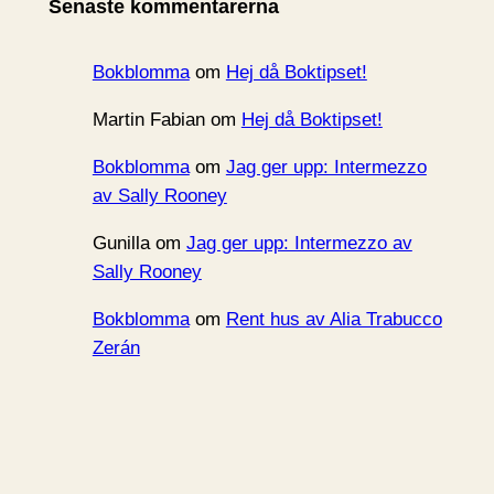
Senaste kommentarerna
v
Bokblomma
om
Hej då Boktipset!
Martin Fabian
om
Hej då Boktipset!
Bokblomma
om
Jag ger upp: Intermezzo
av Sally Rooney
Gunilla
om
Jag ger upp: Intermezzo av
Sally Rooney
Bokblomma
om
Rent hus av Alia Trabucco
Zerán