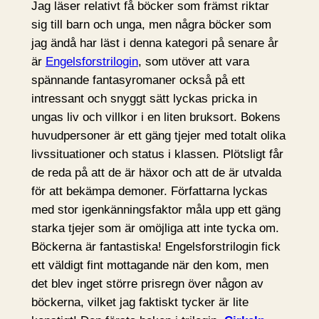
Jag läser relativt få böcker som främst riktar
sig till barn och unga, men några böcker som
jag ändå har läst i denna kategori på senare år
är
Engelsforstrilogin
, som utöver att vara
spännande fantasyromaner också på ett
intressant och snyggt sätt lyckas pricka in
ungas liv och villkor i en liten bruksort. Bokens
huvudpersoner är ett gäng tjejer med totalt olika
livssituationer och status i klassen. Plötsligt får
de reda på att de är häxor och att de är utvalda
för att bekämpa demoner. Författarna lyckas
med stor igenkänningsfaktor måla upp ett gäng
starka tjejer som är omöjliga att inte tycka om.
Böckerna är fantastiska! Engelsforstrilogin fick
ett väldigt fint mottagande när den kom, men
det blev inget större prisregn över någon av
böckerna, vilket jag faktiskt tycker är lite