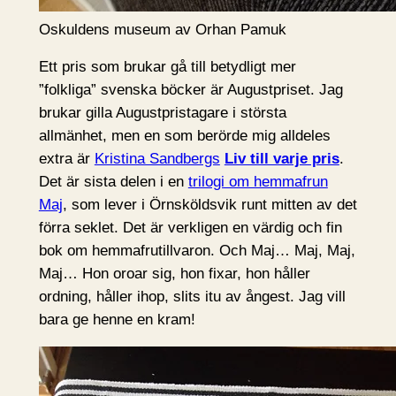
Oskuldens museum av Orhan Pamuk
Ett pris som brukar gå till betydligt mer
”folkliga” svenska böcker är Augustpriset. Jag
brukar gilla Augustpristagare i största
allmänhet, men en som berörde mig alldeles
extra är
Kristina Sandbergs
Liv till varje pris
.
Det är sista delen i en
trilogi om hemmafrun
Maj
, som lever i Örnsköldsvik runt mitten av det
förra seklet. Det är verkligen en värdig och fin
bok om hemmafrutillvaron. Och Maj… Maj, Maj,
Maj… Hon oroar sig, hon fixar, hon håller
ordning, håller ihop, slits itu av ångest. Jag vill
bara ge henne en kram!