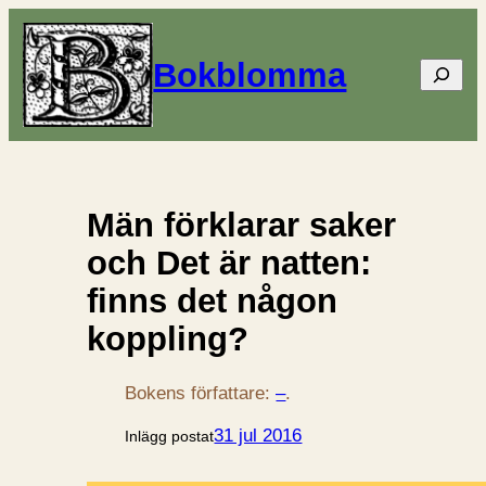
Bokblomma
Sök
Män förklarar saker
och Det är natten:
finns det någon
koppling?
Bokens författare:
–
.
31 jul 2016
Inlägg postat