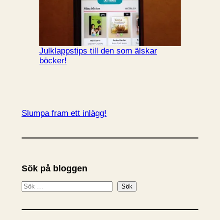
Julklappstips till den som älskar
böcker!
Slumpa fram ett inlägg!
Sök på bloggen
S
Sök
ö
k