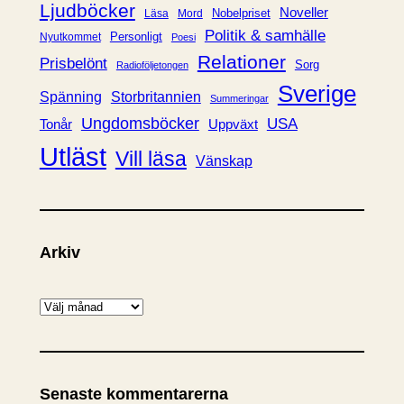
Ljudböcker
Noveller
Nobelpriset
Läsa
Mord
Politik & samhälle
Personligt
Nyutkommet
Poesi
Relationer
Prisbelönt
Sorg
Radioföljetongen
Sverige
Spänning
Storbritannien
Summeringar
Ungdomsböcker
USA
Uppväxt
Tonår
Utläst
Vill läsa
Vänskap
Arkiv
A
r
k
i
Senaste kommentarerna
v