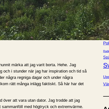
Bok
e
Fa
r
Förä
Kla
Lj
Nov
Pol
Radi
Sp
S
 hunnit märka att jag varit borta. Hehe. Jag
ägg och i stunder när jag har inspiration och tid så
Upp
nder några regniga dagar och under några
lkom rätt många inlägg faktiskt. Så här har det
Vä
ad över att vara utan dator. Jag trodde att jag
iet sammanföll med högtryck och extremvärme.