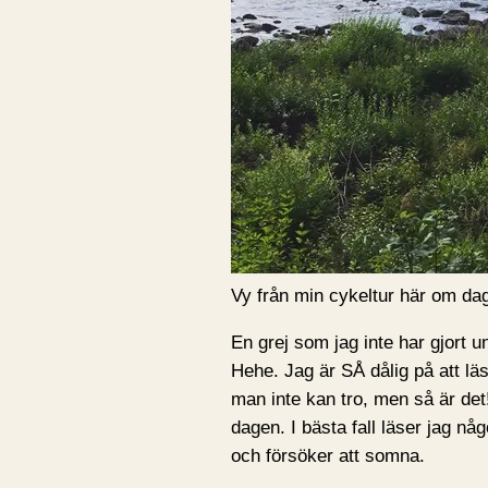
Vy från min cykeltur här om da
En grej som jag inte har gjort u
Hehe. Jag är SÅ dålig på att lä
man inte kan tro, men så är det!
dagen. I bästa fall läser jag nå
och försöker att somna.