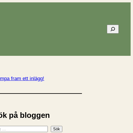
Sök
mpa fram ett inlägg!
ök på bloggen
Sök