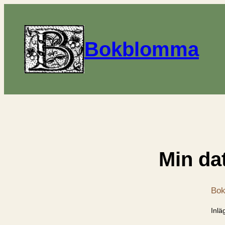
Bokblomma
Min dat
Bok
Inlä