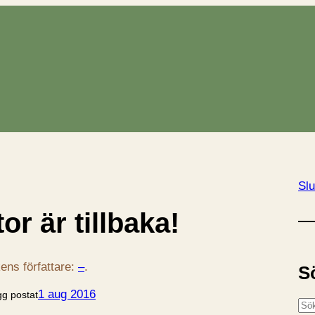
Slu
or är tillbaka!
ens författare:
–
.
S
1 aug 2016
gg postat
S