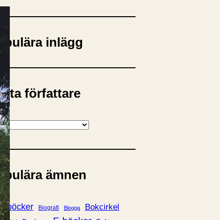
opulära inlägg
sta författare
opulära ämnen
rnböcker
Bokcirkel
Biografi
Blogga