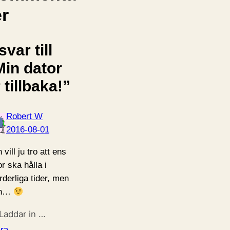
er
svar till
Min dator
 tillbaka!”
Robert W
2016-08-01
vill ju tro att ens
r ska hålla i
rderliga tider, men
n…
Laddar in …
ra