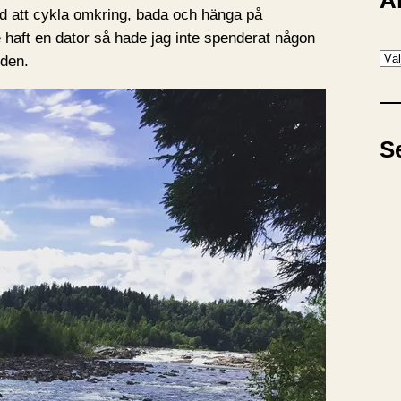
A
ed att cykla omkring, bada och hänga på
 haft en dator så hade jag inte spenderat någon
A
iden.
r
k
i
S
v