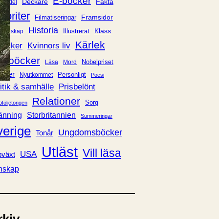
E-böcker
Deckare
Fakta
handel
voriter
Framsidor
Filmatiseringar
Historia
Klass
ldraskap
Illustrerat
Kärlek
ssiker
Kvinnors liv
udböcker
Nobelpriset
Läsa
Mord
eller
Personligt
Nyutkommet
Poesi
itik & samhälle
Prisbelönt
Relationer
Sorg
oföljetongen
änning
Storbritannien
Summeringar
verige
Ungdomsböcker
Tonår
Utläst
Vill läsa
USA
växt
nskap