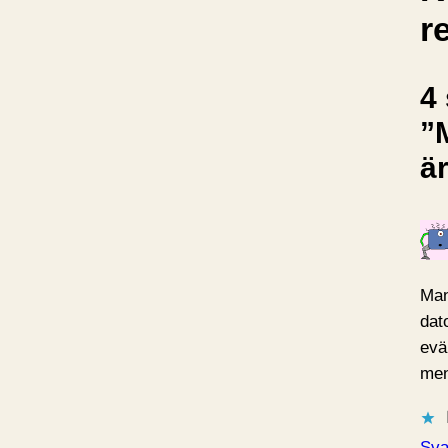
r
4 
”
är
Man 
dato
evä
me
Sva