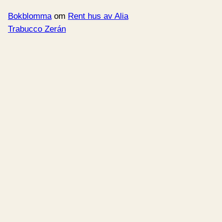
Bokblomma
om
Rent hus av Alia
Trabucco Zerán