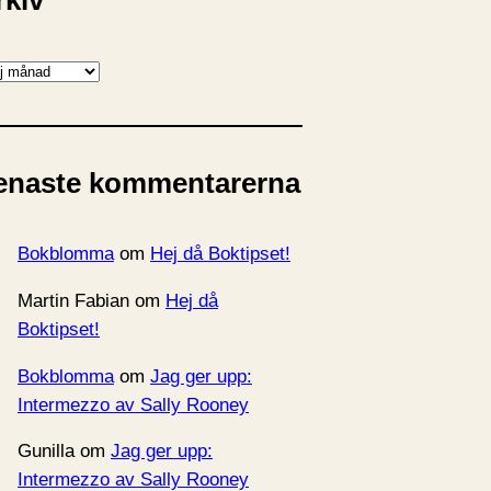
rkiv
enaste kommentarerna
Bokblomma
om
Hej då Boktipset!
Martin Fabian
om
Hej då
Boktipset!
Bokblomma
om
Jag ger upp:
Intermezzo av Sally Rooney
Gunilla
om
Jag ger upp:
Intermezzo av Sally Rooney