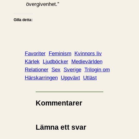
övergivenhet.”
Gilla detta:
Favoriter
Feminism
Kvinnors liv
Kärlek
Ljudböcker
Medievärlden
Relationer
Sex
Sverige
Trilogin om
Härskarringen
Uppväxt
Utläst
Kommentarer
Lämna ett svar