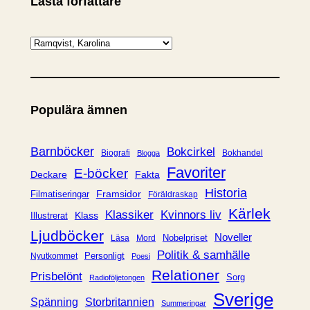
Lästa författare
K
a
t
e
Populära ämnen
g
o
r
Barnböcker
Bokcirkel
Biografi
Bokhandel
Blogga
i
Favoriter
E-böcker
Deckare
Fakta
e
Historia
Framsidor
Filmatiseringar
Föräldraskap
r
Kärlek
Klassiker
Kvinnors liv
Klass
Illustrerat
Ljudböcker
Noveller
Nobelpriset
Läsa
Mord
Politik & samhälle
Personligt
Nyutkommet
Poesi
Relationer
Prisbelönt
Sorg
Radioföljetongen
Sverige
Spänning
Storbritannien
Summeringar