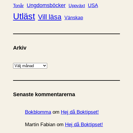
Ungdomsböcker
USA
Uppväxt
Tonår
Utläst
Vill läsa
Vänskap
Arkiv
A
r
k
i
Senaste kommentarerna
v
Bokblomma
om
Hej då Boktipset!
Martin Fabian
om
Hej då Boktipset!