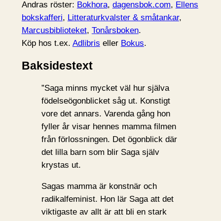
Andras röster:
Bokhora
,
dagensbok.com
,
Ellens
bokskafferi
,
Litteraturkvalster & småtankar
,
Marcusbiblioteket
,
Tonårsboken
.
Köp hos t.ex.
Adlibris
eller
Bokus
.
Baksidestext
”Saga minns mycket väl hur själva
födelseögonblicket såg ut. Konstigt
vore det annars. Varenda gång hon
fyller år visar hennes mamma filmen
från förlossningen. Det ögonblick där
det lilla barn som blir Saga själv
krystas ut.
Sagas mamma är konstnär och
radikalfeminist. Hon lär Saga att det
viktigaste av allt är att bli en stark