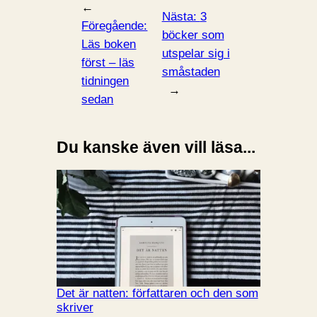
←
Nästa:
3
Föregående:
böcker som
Läs boken
utspelar sig i
först – läs
småstaden
tidningen
→
sedan
Du kanske även vill läsa...
Det är natten: författaren och den som
skriver