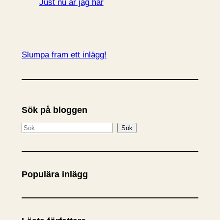
Just nu är jag här
Slumpa fram ett inlägg!
Sök på bloggen
S
Sök
ö
k
Populära inlägg