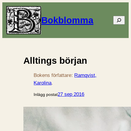
Bokblomma
Sök
Alltings början
Bokens författare:
Ramqvist,
Karolina
.
27 sep 2016
Inlägg postat