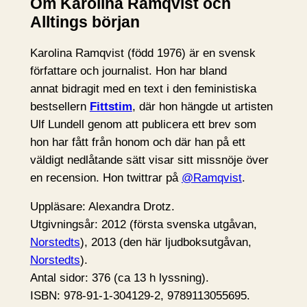
Om Karolina Ramqvist och
Alltings början
Karolina Ramqvist (född 1976) är en svensk
författare och journalist. Hon har bland
annat bidragit med en text i den feministiska
bestsellern
Fittstim
, där hon hängde ut artisten
Ulf Lundell genom att publicera ett brev som
hon har fått från honom och där han på ett
väldigt nedlåtande sätt visar sitt missnöje över
en recension. Hon twittrar på
@Ramqvist
.
Uppläsare: Alexandra Drotz.
Utgivningsår: 2012 (första svenska utgåvan,
Norstedts
), 2013 (den här ljudboksutgåvan,
Norstedts
).
Antal sidor: 376 (ca 13 h lyssning).
ISBN: 978-91-1-304129-2, 9789113055695.