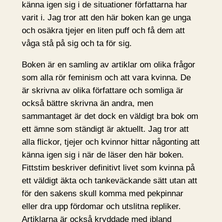
känna igen sig i de situationer författarna har
varit i. Jag tror att den här boken kan ge unga
och osäkra tjejer en liten puff och få dem att
våga stå på sig och ta för sig.
Boken är en samling av artiklar om olika frågor
som alla rör feminism och att vara kvinna. De
är skrivna av olika författare och somliga är
också bättre skrivna än andra, men
sammantaget är det dock en väldigt bra bok om
ett ämne som ständigt är aktuellt. Jag tror att
alla flickor, tjejer och kvinnor hittar någonting att
känna igen sig i när de läser den här boken.
Fittstim beskriver definitivt livet som kvinna på
ett väldigt äkta och tankeväckande sätt utan att
för den sakens skull komma med pekpinnar
eller dra upp fördomar och utslitna repliker.
Artiklarna är också kryddade med ibland