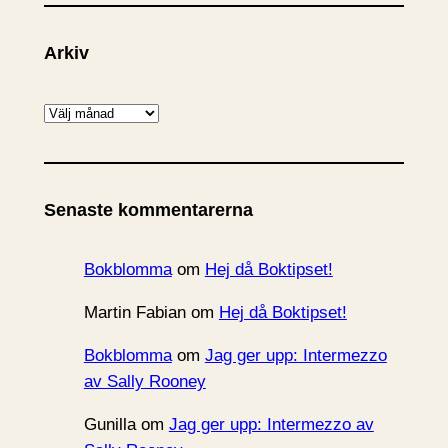
Arkiv
A
r
k
i
Senaste kommentarerna
v
Bokblomma
om
Hej då Boktipset!
Martin Fabian
om
Hej då Boktipset!
Bokblomma
om
Jag ger upp: Intermezzo
av Sally Rooney
Gunilla
om
Jag ger upp: Intermezzo av