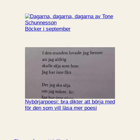
Böcker i september
Nybörjarpoesi: bra dikter att börja med
för den som vill läsa mer poesi