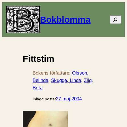
Bokblomma
Sök
Fittstim
Bokens författare:
Olsson,
Belinda
, 
Skugge, Linda
, 
Zilg,
Brita
.
27 maj 2004
Inlägg postat