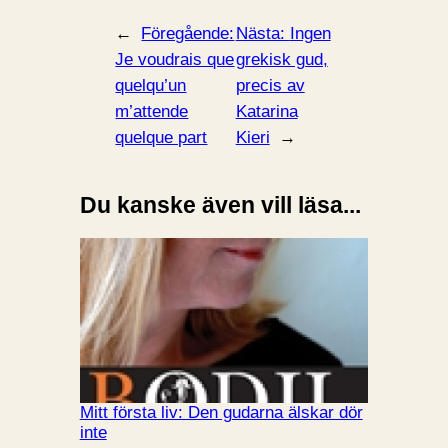
←
Föregående:
Nästa:
Ingen
Je voudrais que
grekisk gud,
quelqu’un
precis av
m’attende
Katarina
quelque part
Kieri
→
Du kanske även vill läsa...
Mitt första liv: Den gudarna älskar dör
inte