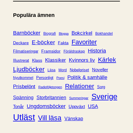
t
e
Populära ämnen
g
o
r
Barnböcker
Bokcirkel
Biografi
Bokhandel
Blogga
i
Favoriter
E-böcker
Deckare
Fakta
e
Historia
Framsidor
Filmatiseringar
Föräldraskap
r
Kärlek
Klassiker
Kvinnors liv
Klass
Illustrerat
Ljudböcker
Noveller
Nobelpriset
Läsa
Mord
Politik & samhälle
Personligt
Nyutkommet
Poesi
Relationer
Prisbelönt
Sorg
Radioföljetongen
Sverige
Spänning
Storbritannien
Summeringar
Ungdomsböcker
USA
Uppväxt
Tonår
Utläst
Vill läsa
Vänskap