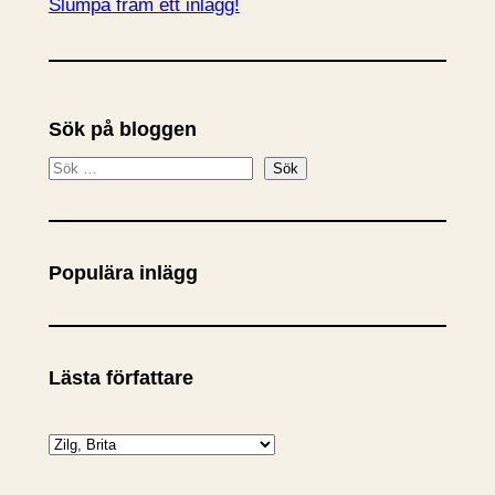
Slumpa fram ett inlägg!
Sök på bloggen
S
Sök
ö
k
Populära inlägg
Lästa författare
K
a