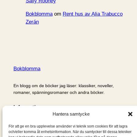
Sally Rooney
Bokblomma
om
Rent hus av Alia Trabucco
Zerán
Bokblomma
En blogg om de böcker jag läser: klassiker, noveller,
romaner, spänningsromaner och andra böcker.
Information
Hantera samtycke
Cookie- och integritetspolicy
Om mig & om bloggen
För att ge en bra upplevelse använder vi teknik som cookies för att lagra
S
och/eller komma åt enhetsinformation. När du samtycker till dessa tekniker