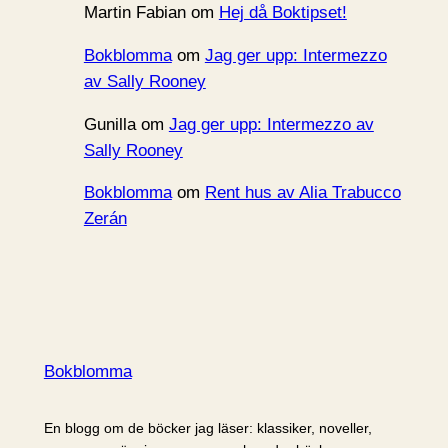
Martin Fabian
om
Hej då Boktipset!
Bokblomma
om
Jag ger upp: Intermezzo
av Sally Rooney
Gunilla
om
Jag ger upp: Intermezzo av
Sally Rooney
Bokblomma
om
Rent hus av Alia Trabucco
Zerán
Bokblomma
En blogg om de böcker jag läser: klassiker, noveller,