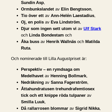
Sundin Asp
,
Ormbunkslandet
av
Elin Bengtsson
,
Tio över ett
av
Ann-Helén Laestadius
,
Oj, en polis
av
Eva Lindström
,
Djur som ingen sett utom vi
av
Ulf Stark
och
Linda Bondestam
och
Åka buss
av
Henrik Wallnäs
och
Matilda
Ruta
.
Och nominerade till Lilla Augustpriset är:
Perspektiv – en rymdsaga om
Medelhavet
av
Henning Bollmark
,
Nedräkning
av
Sanna Fagerström
,
Åttahundratusen trehundrafemtiosex
tick och ett knippe röda tulpaner
av
Smilla Luuk
,
Då rallarrosen blommar
av
Sigrid Nikka
,