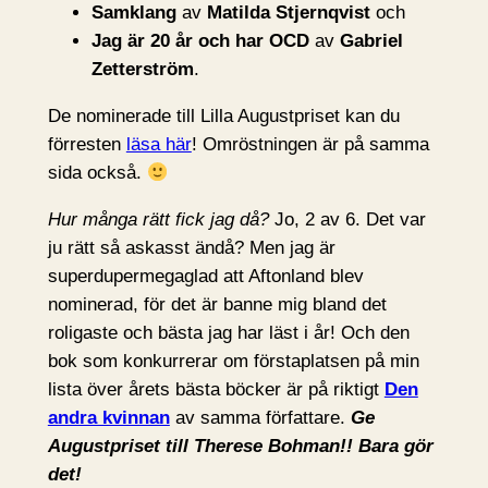
Samklang
av
Matilda Stjernqvist
och
Jag är 20 år och har OCD
av
Gabriel
Zetterström
.
De nominerade till Lilla Augustpriset kan du
förresten
läsa här
! Omröstningen är på samma
sida också.
Hur många rätt fick jag då?
Jo, 2 av 6. Det var
ju rätt så askasst ändå? Men jag är
superdupermegaglad att Aftonland blev
nominerad, för det är banne mig bland det
roligaste och bästa jag har läst i år! Och den
bok som konkurrerar om förstaplatsen på min
lista över årets bästa böcker är på riktigt
Den
andra kvinnan
av samma författare.
Ge
Augustpriset till Therese Bohman!! Bara gör
det!