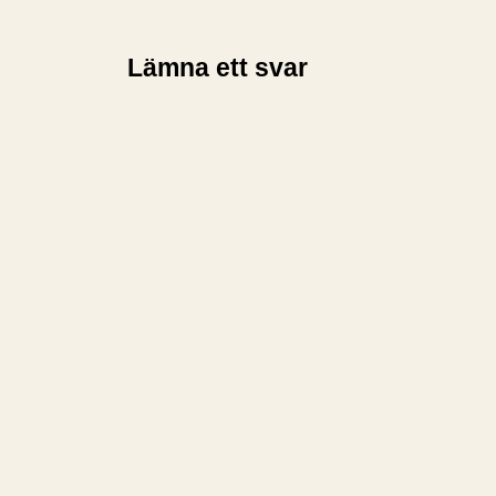
Lämna ett svar