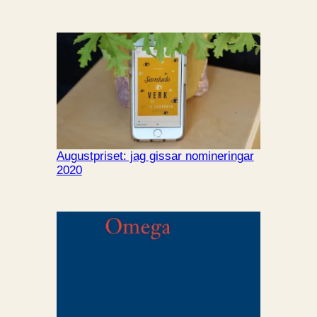
Augustpriset: jag gissar nomineringar
2020