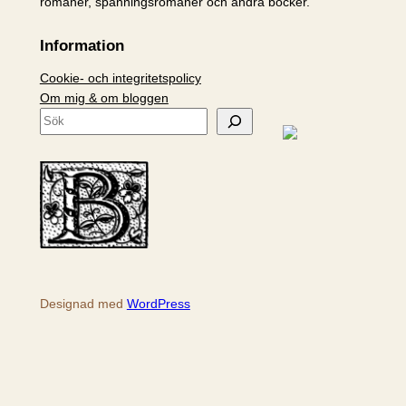
romaner, spänningsromaner och andra böcker.
Information
Cookie- och integritetspolicy
Om mig & om bloggen
S
ö
k
Designad med
WordPress