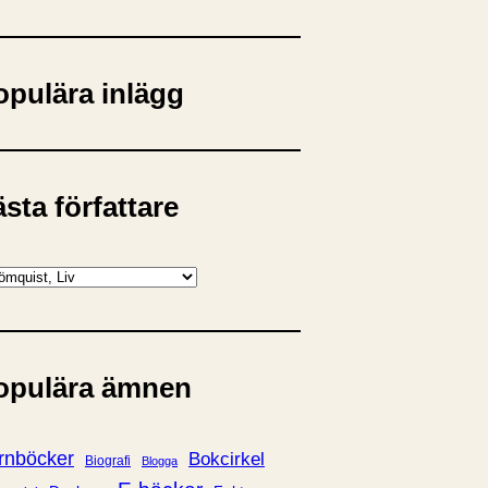
opulära inlägg
sta författare
opulära ämnen
rnböcker
Bokcirkel
Biografi
Blogga