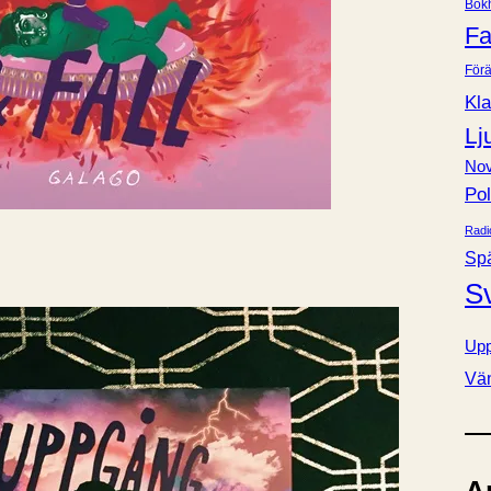
Bok
e
Fa
r
Förä
Kla
Lj
Nov
Pol
Radi
Sp
S
Upp
Vä