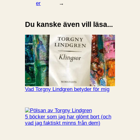
er
→
Du kanske även vill läsa...
Vad Torgny Lindgren betyder för mig
5 böcker som jag har glömt bort (och
vad jag faktiskt minns från dem)