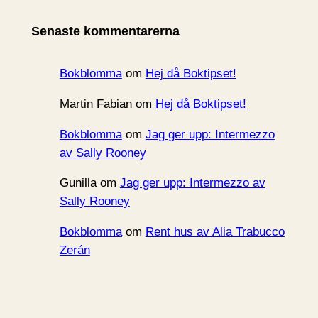
i
Senaste kommentarerna
v
Bokblomma
om
Hej då Boktipset!
Martin Fabian
om
Hej då Boktipset!
Bokblomma
om
Jag ger upp: Intermezzo
av Sally Rooney
Gunilla
om
Jag ger upp: Intermezzo av
Sally Rooney
Bokblomma
om
Rent hus av Alia Trabucco
Zerán