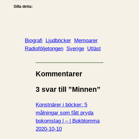
Gilla detta:
Biografi
Ljudböcker
Memoarer
Radioföljetongen
Sverige
Utläst
Kommentarer
3 svar till ”Minnen”
Konstnärer i böcker: 5
målningar som fått pryda
bokomslag | – | Bokblomma
2020-10-10