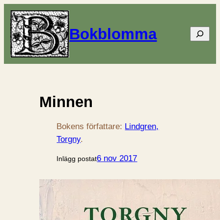
Bokblomma
Sök
Minnen
Bokens författare:
Lindgren,
Torgny
.
6 nov 2017
Inlägg postat