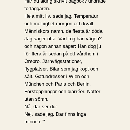
Har du aldrig skrivit dagbok? undrade
förläggaren.
Hela mitt liv, sade jag. Temperatur
och molnighet morgon och kväll.
Människors namn, de flesta är döda.
Jag säger ofta: Vart tog han vägen?
och någon annan säger: Han dog ju
för flera år sedan på ett vårdhem i
Örebro. Järnvägsstationer,
flygplatser. Bilar som jag köpt och
sålt. Gatuadresser i Wien och
München och Paris och Berlin.
Förstoppningar och diarréer. Nätter
utan sömn.
Nå, där ser du!
Nej, sade jag. Där finns inga
minnen.””