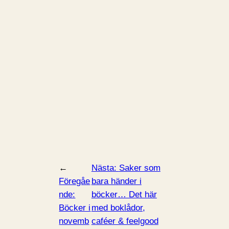
←
Nästa:
Saker som
Föregåe
bara händer i
nde:
böcker… Det här
Böcker i
med boklådor,
novemb
caféer & feelgood