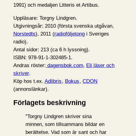
1991) och medaljen Litteris et Artibus.
Uppläsare: Torgny Lindgren.
Utgivningsår: 2010 (första svenska utgåvan,
Norstedts
), 2011 (
radioföljetong
i Sveriges
radio).
Antal sidor: 213 (ca 6 h lyssning).
ISBN: 978-91-1-302485-1.
Andras röster:
dagensbok.com
,
Eli läser och
skriver
.
Köp hos t.ex.
Adlibris
,
Bokus
,
CDON
(annonslänkar).
Förlagets beskrivning
”Torgny Lindgren skriver sina
minnen, som tillsammans bildar en
berättelse. Vad som är sant och har