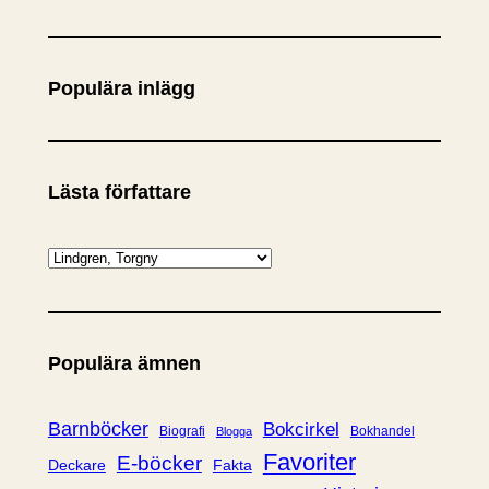
ö
k
Populära inlägg
Lästa författare
K
a
t
e
Populära ämnen
g
o
r
Barnböcker
Bokcirkel
Biografi
Bokhandel
Blogga
i
Favoriter
E-böcker
Deckare
Fakta
e