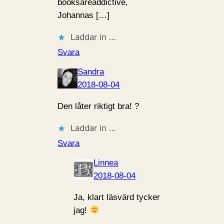
booksareaddictive,
Johannas […]
Laddar in …
Svara
Sandra
2018-08-04
Den låter riktigt bra! ?
Laddar in …
Svara
Linnea
2018-08-04
Ja, klart läsvärd tycker
jag!