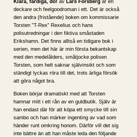
Klara, färdiga, dö!
av
Lars Forsberg
är en
deckare och feelgoodroman i ett. Det är också
den andra (fristående) boken om kommissarie
Torsten ”T-Rex” Rexelius och hans
polisutredningar i den fiktiva småstaden
Erikshamn. Det finns alltså en tidigare bok i
serien, men det här är min första bekantskap
med den medelålders, småtjocke polisen
Torsten, som helt saknar självinsikt och som
ständigt lyckas röra till det, trots ärliga försök
att göra något bra.
Boken börjar dramatiskt med att Torsten
hamnar mitt i ett rån av en guldbutik. Själv är
han endast där för att köpa ett smycke till sin
sambo och han märker ingenting av vad som
händer runt omkring honom. Därför vill det sig
inte bättre än att han måste leda den följande