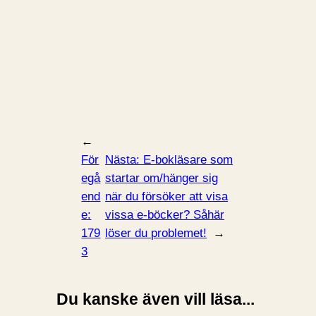
←
För
Nästa:
E-bokläsare som
egå
startar om/hänger sig
end
när du försöker att visa
e:
vissa e-böcker? Såhär
179
löser du problemet!
→
3
Du kanske även vill läsa...