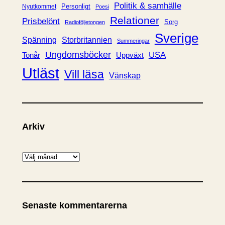
Politik & samhälle
Personligt
Nyutkommet
Poesi
Relationer
Prisbelönt
Sorg
Radioföljetongen
Sverige
Spänning
Storbritannien
Summeringar
Ungdomsböcker
USA
Uppväxt
Tonår
Utläst
Vill läsa
Vänskap
Arkiv
A
r
k
i
Senaste kommentarerna
v