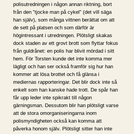
polisutredningen i någon annan riktning, bort
från den ”tjocke man på cykel” (det vill säga
han själv), som många vittnen berättat om att
de sett på platsen och som därför är
högintressant i utredningen. Plötsligt skakas
dock staden av ett grovt brott som flyttar fokus
från guldrånet: en polis har blivit mördad i sitt
hem. För Torsten kunde det inte komma mer
lägligt och han ser också framför sig hur han
kommer att lösa brottet och få glänsa i
mediernas rapporteringar. Det blir dock inte så
enkelt som han kanske hade trott. De spår han
får upp leder inte spikrakt till någon
gärningsman. Dessutom blir han plötsligt varse
att de stora omorganiseringarna inom
polismyndigheten också kan komma att
påverka honom själv. Plötsligt sitter han inte