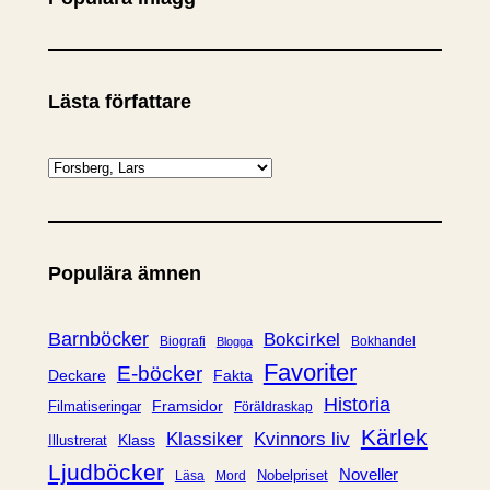
Lästa författare
K
a
t
e
Populära ämnen
g
o
r
Barnböcker
Bokcirkel
Biografi
Bokhandel
Blogga
i
Favoriter
E-böcker
Deckare
Fakta
e
Historia
Framsidor
Filmatiseringar
Föräldraskap
r
Kärlek
Klassiker
Kvinnors liv
Klass
Illustrerat
Ljudböcker
Noveller
Nobelpriset
Läsa
Mord