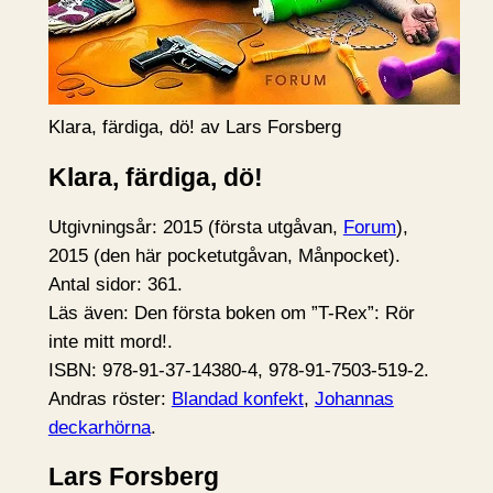
Klara, färdiga, dö! av Lars Forsberg
Klara, färdiga, dö!
Utgivningsår: 2015 (första utgåvan,
Forum
),
2015 (den här pocketutgåvan, Månpocket).
Antal sidor: 361.
Läs även: Den första boken om ”T-Rex”: Rör
inte mitt mord!.
ISBN: 978-91-37-14380-4, 978-91-7503-519-2.
Andras röster:
Blandad konfekt
,
Johannas
deckarhörna
.
Lars Forsberg