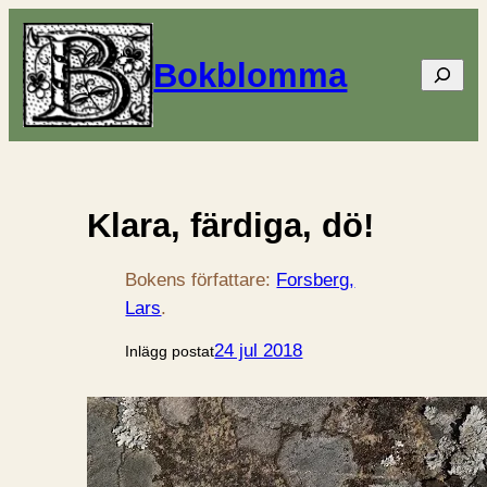
Bokblomma
Sök
Klara, färdiga, dö!
Bokens författare:
Forsberg,
Lars
.
24 jul 2018
Inlägg postat