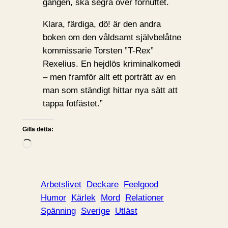
gången, ska segra över förnuftet.
Klara, färdiga, dö! är den andra
boken om den våldsamt självbelåtne
kommissarie Torsten ”T-Rex”
Rexelius. En hejdlös kriminalkomedi
– men framför allt ett porträtt av en
man som ständigt hittar nya sätt att
tappa fotfästet.”
Gilla detta:
L
a
d
d
Arbetslivet
Deckare
Feelgood
a
Humor
Kärlek
Mord
Relationer
r
Spänning
Sverige
Utläst
i