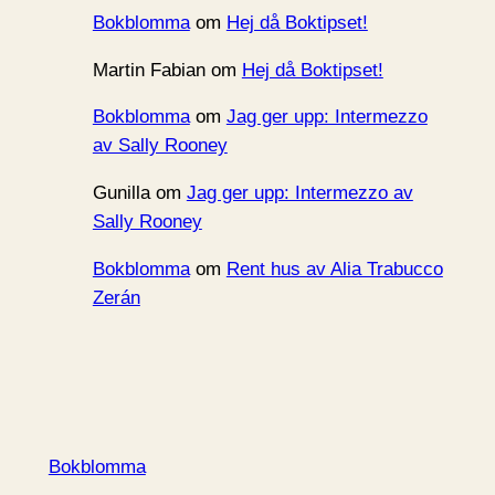
Bokblomma
om
Hej då Boktipset!
Martin Fabian
om
Hej då Boktipset!
Bokblomma
om
Jag ger upp: Intermezzo
av Sally Rooney
Gunilla
om
Jag ger upp: Intermezzo av
Sally Rooney
Bokblomma
om
Rent hus av Alia Trabucco
Zerán
Bokblomma