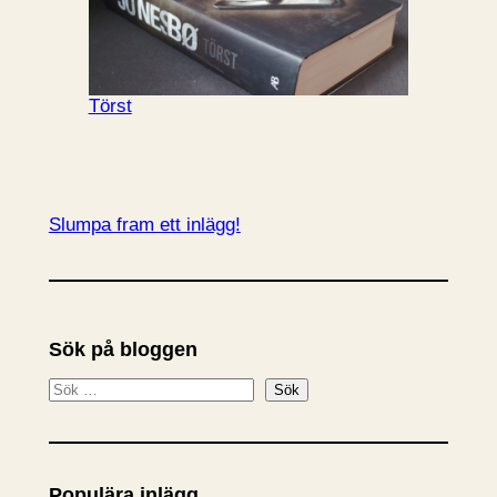
Törst
Slumpa fram ett inlägg!
Sök på bloggen
S
Sök
ö
k
Populära inlägg