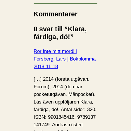
n
…
Kommentarer
8 svar till ”Klara,
färdiga, dö!”
Rör inte mitt mord! |
Forsberg, Lars | Bokblomma
2018-11-18
[…] 2014 (första utgåvan,
Forum), 2014 (den här
pocketutgåvan, Månpocket).
Läs även uppföljaren Klara,
färdiga, dö!. Antal sidor: 320.
ISBN: 9901845416, 9789137
141749. Andras röster: