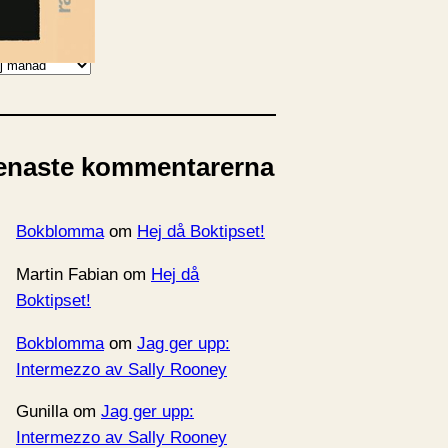
rkiv
enaste kommentarerna
Bokblomma
om
Hej då Boktipset!
Martin Fabian
om
Hej då
Boktipset!
Bokblomma
om
Jag ger upp:
Intermezzo av Sally Rooney
Gunilla
om
Jag ger upp:
Intermezzo av Sally Rooney