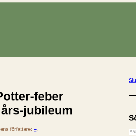
Slu
Potter-feber
 års-jubileum
S
ens författare:
–
.
S