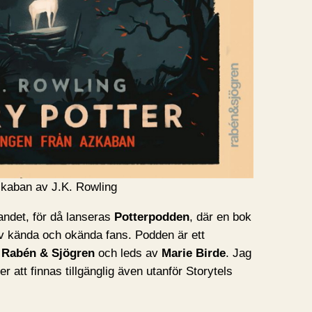
zkaban av J.K. Rowling
randet, för då lanseras
Potterpodden
, där en bok
av kända och okända fans. Podden är ett
h
Rabén & Sjögren
och leds av
Marie Birde
. Jag
 att finnas tillgänglig även utanför Storytels