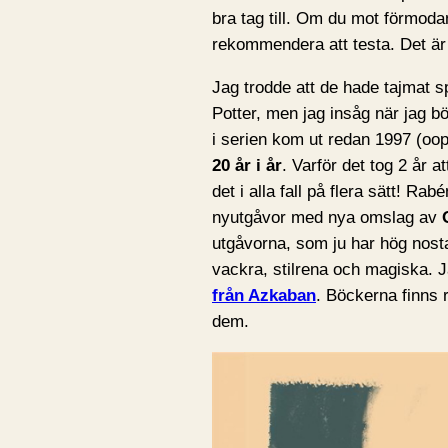
bra tag till. Om du mot förmodan
rekommendera att testa. Det är 
Jag trodde att de hade tajmat s
Potter, men jag insåg när jag bö
i serien kom ut redan 1997 (oo
20 år i år
. Varför det tog 2 år a
det i alla fall på flera sätt! Ra
nyutgåvor med nya omslag av
utgåvorna, som ju har hög nostal
vackra, stilrena och magiska. Ja
från Azkaban
. Böckerna finns 
dem.