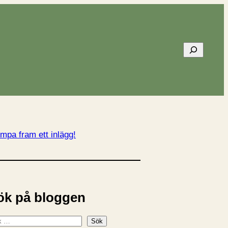
Sök
mpa fram ett inlägg!
ök på bloggen
Sök