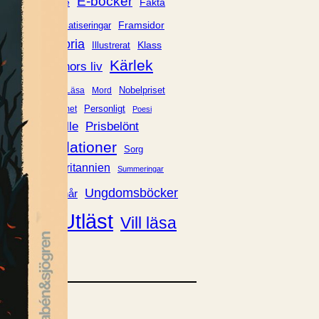
E-böcker
Deckare
Fakta
handel
voriter
Framsidor
Filmatiseringar
Historia
Klass
ldraskap
Illustrerat
Kärlek
ssiker
Kvinnors liv
udböcker
Nobelpriset
Läsa
Mord
eller
Personligt
Nyutkommet
Poesi
itik & samhälle
Prisbelönt
Relationer
Sorg
oföljetongen
änning
Storbritannien
Summeringar
verige
Ungdomsböcker
Tonår
Utläst
Vill läsa
USA
växt
nskap