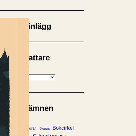
opulära inlägg
sta författare
opulära ämnen
rnböcker
Bokcirkel
Biografi
Blogga