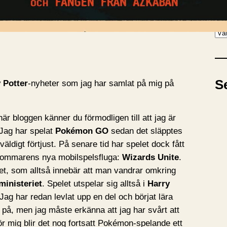
A
A
r
k
i
S
 Potter
-nyheter som jag har samlat på mig på
v
r bloggen känner du förmodligen till att jag är
Jag har spelat
Pokémon GO
sedan det släpptes
väldigt förtjust. På senare tid har spelet dock fått
 sommarens nya mobilspelsfluga:
Wizards Unite
.
let, som alltså innebär att man vandrar omkring
ministeriet
. Spelet utspelar sig alltså i
Harry
ag har redan levlat upp en del och börjat lära
 på, men jag måste erkänna att jag har svårt att
 För mig blir det nog fortsatt Pokémon-spelande ett