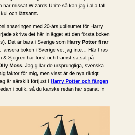
 har missat Wizards Unite så kan jag i alla fall
kul och lättsamt.
pellanseringen med 20-årsjubileumet för Harry
rjade skriva det här inlägget att den första boken
ps). Det är bara i Sverige som
Harry Potter firar
tt lansera boken i Sverige vet jag inte… Här firas
bén & Sjögren har först och främst satsat på
Olly Moss
. Jag gillar de ursprungliga, svenska
gifaktor för mig, men visst är de nya riktigt
g är särskilt förtjust i
Harry Potter och fången
redan i butik, så du kanske redan har spanat in