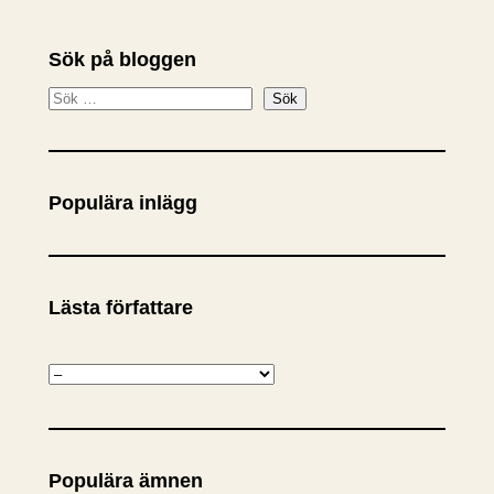
Sök på bloggen
S
Sök
ö
k
Populära inlägg
Lästa författare
K
a
t
e
Populära ämnen
g