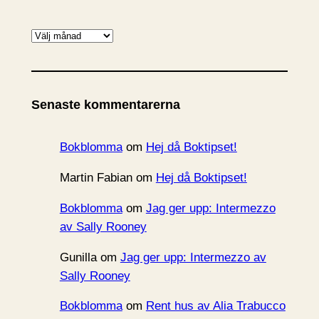
A
r
k
i
Senaste kommentarerna
v
Bokblomma
om
Hej då Boktipset!
Martin Fabian
om
Hej då Boktipset!
Bokblomma
om
Jag ger upp: Intermezzo
av Sally Rooney
Gunilla
om
Jag ger upp: Intermezzo av
Sally Rooney
Bokblomma
om
Rent hus av Alia Trabucco