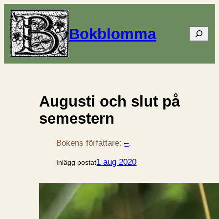
Bokblomma
Sök
Augusti och slut på
semestern
Bokens författare:
–
.
1 aug 2020
Inlägg postat