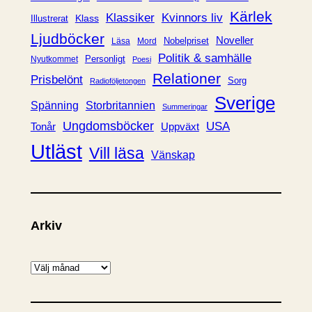
r
Kärlek
Klassiker
Kvinnors liv
Klass
Illustrerat
Ljudböcker
Noveller
Nobelpriset
Läsa
Mord
Politik & samhälle
Personligt
Nyutkommet
Poesi
Relationer
Prisbelönt
Sorg
Radioföljetongen
Sverige
Spänning
Storbritannien
Summeringar
Ungdomsböcker
USA
Uppväxt
Tonår
Utläst
Vill läsa
Vänskap
Arkiv
A
r
k