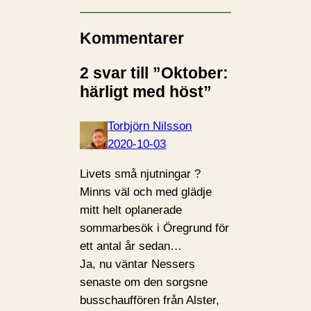
r
i
Kommentarer
n
2 svar till ”Oktober:
…
härligt med höst”
Torbjörn Nilsson
2020-10-03
Livets små njutningar ?
Minns väl och med glädje
mitt helt oplanerade
sommarbesök i Öregrund för
ett antal år sedan…
Ja, nu väntar Nessers
senaste om den sorgsne
busschauffören från Alster,