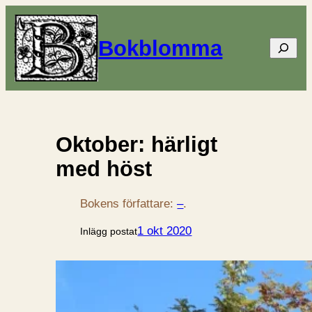
Bokblomma
Sök
Oktober: härligt
med höst
Bokens författare:
–
.
1 okt 2020
Inlägg postat