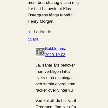
men först ska jag vila in mig
lite i att ha avslutat Klas
Östergrens långa farväl till
Henry Morgan.
Laddar in …
Svara
Bokblomma
2020-10-03
Ja, såhär års behöver
man verkligen hitta
livets små njutningar
och samla energi som
räcker över vintern..!
Vad kul att du har varit i
Öregrund. Jag blir ofta