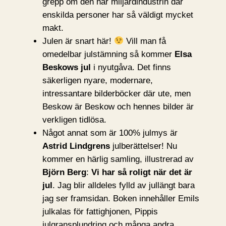
grepp om den här miljardindustrin där
enskilda personer har så väldigt mycket
makt.
Julen är snart här!
Vill man få
omedelbar julstämning så kommer
Elsa
Beskows jul
i nyutgåva. Det finns
säkerligen nyare, modernare,
intressantare bilderböcker där ute, men
Beskow är Beskow och hennes bilder är
verkligen tidlösa.
Något annat som är 100% julmys är
Astrid Lindgrens
julberättelser! Nu
kommer en härlig samling, illustrerad av
Björn Berg
:
Vi har så roligt när det är
jul
. Jag blir alldeles fylld av jullängt bara
jag ser framsidan. Boken innehåller Emils
julkalas för fattighjonen, Pippis
julgransplundring och många andra