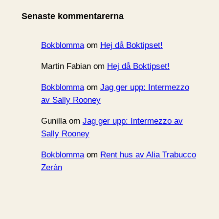
i
Senaste kommentarerna
v
Bokblomma
om
Hej då Boktipset!
Martin Fabian
om
Hej då Boktipset!
Bokblomma
om
Jag ger upp: Intermezzo
av Sally Rooney
Gunilla
om
Jag ger upp: Intermezzo av
Sally Rooney
Bokblomma
om
Rent hus av Alia Trabucco
Zerán