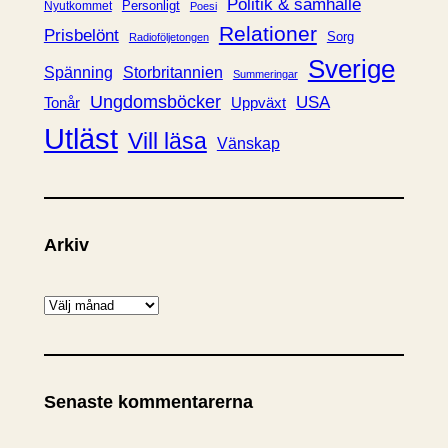
Politik & samhälle
Personligt
Nyutkommet
Poesi
Relationer
Prisbelönt
Sorg
Radioföljetongen
Sverige
Spänning
Storbritannien
Summeringar
Ungdomsböcker
USA
Uppväxt
Tonår
Utläst
Vill läsa
Vänskap
Arkiv
A
r
k
i
Senaste kommentarerna
v