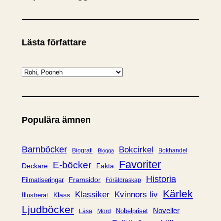
Lästa författare
K
a
t
e
Populära ämnen
g
o
r
Barnböcker
Bokcirkel
Biografi
Bokhandel
Blogga
i
Favoriter
E-böcker
Deckare
Fakta
e
Historia
Framsidor
Filmatiseringar
Föräldraskap
r
Kärlek
Klassiker
Kvinnors liv
Klass
Illustrerat
Ljudböcker
Noveller
Nobelpriset
Läsa
Mord