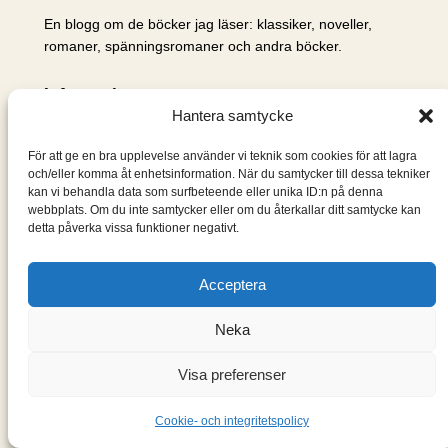
En blogg om de böcker jag läser: klassiker, noveller,
romaner, spänningsromaner och andra böcker.
Information
Hantera samtycke
Cookie- och integritetspolicy
Om mig & om bloggen
För att ge en bra upplevelse använder vi teknik som cookies för att lagra
S
och/eller komma åt enhetsinformation. När du samtycker till dessa tekniker
kan vi behandla data som surfbeteende eller unika ID:n på denna
ö
webbplats. Om du inte samtycker eller om du återkallar ditt samtycke kan
k
detta påverka vissa funktioner negativt.
Acceptera
Neka
Visa preferenser
Designad med
WordPress
Cookie- och integritetspolicy