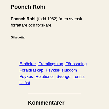
Pooneh Rohi
Pooneh Rohi
(född 1982) är en svensk
författare och forskare.
Gilla detta:
E-böcker
Främlingskap
Förlossning
Föräldraskap
Psykisk sjukdom
Psykos
Relationer
Sverige
Tunnis
Utläst
Kommentarer