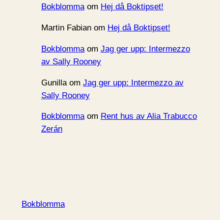
Bokblomma
om
Hej då Boktipset!
Martin Fabian
om
Hej då Boktipset!
Bokblomma
om
Jag ger upp: Intermezzo
av Sally Rooney
Gunilla
om
Jag ger upp: Intermezzo av
Sally Rooney
Bokblomma
om
Rent hus av Alia Trabucco
Zerán
Bokblomma