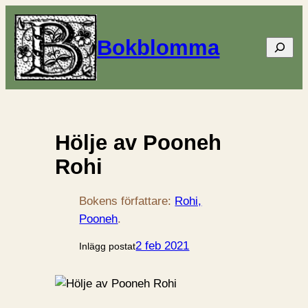
Bokblomma
Sök
Hölje av Pooneh
Rohi
Bokens författare:
Rohi,
Pooneh
.
2 feb 2021
Inlägg postat