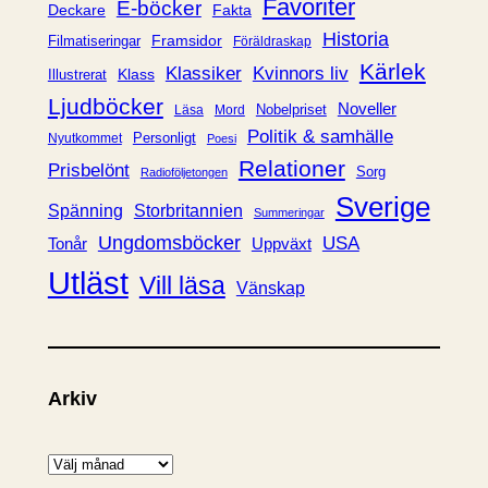
Favoriter
E-böcker
Deckare
Fakta
e
Historia
Framsidor
Filmatiseringar
Föräldraskap
r
Kärlek
Klassiker
Kvinnors liv
Klass
Illustrerat
Ljudböcker
Noveller
Nobelpriset
Läsa
Mord
Politik & samhälle
Personligt
Nyutkommet
Poesi
Relationer
Prisbelönt
Sorg
Radioföljetongen
Sverige
Spänning
Storbritannien
Summeringar
Ungdomsböcker
USA
Uppväxt
Tonår
Utläst
Vill läsa
Vänskap
Arkiv
A