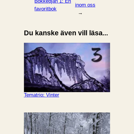
Bokkedjan 1: En
inom oss
favoritbok
→
Du kanske även vill läsa...
Tematrio: Vinter