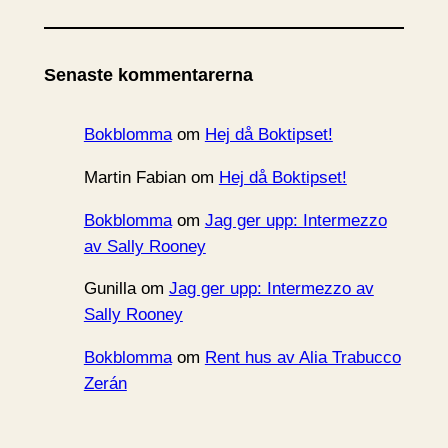
r
k
i
Senaste kommentarerna
v
Bokblomma
om
Hej då Boktipset!
Martin Fabian
om
Hej då Boktipset!
Bokblomma
om
Jag ger upp: Intermezzo
av Sally Rooney
Gunilla
om
Jag ger upp: Intermezzo av
Sally Rooney
Bokblomma
om
Rent hus av Alia Trabucco
Zerán