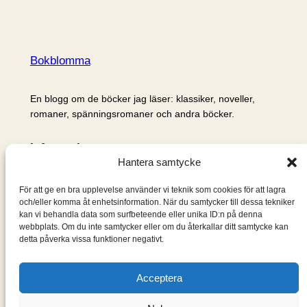
Bokblomma
En blogg om de böcker jag läser: klassiker, noveller,
romaner, spänningsromaner och andra böcker.
Information
Hantera samtycke
Cookie- och integritetspolicy
Om mig & om bloggen
För att ge en bra upplevelse använder vi teknik som cookies för att lagra
S
och/eller komma åt enhetsinformation. När du samtycker till dessa tekniker
kan vi behandla data som surfbeteende eller unika ID:n på denna
ö
webbplats. Om du inte samtycker eller om du återkallar ditt samtycke kan
k
detta påverka vissa funktioner negativt.
Acceptera