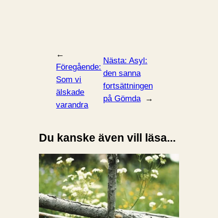
←
Nästa:
Asyl:
Föregående:
den sanna
Som vi
fortsättningen
älskade
på Gömda
→
varandra
Du kanske även vill läsa...