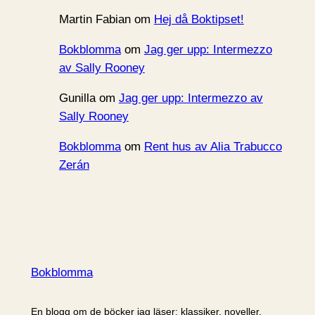
Martin Fabian
om
Hej då Boktipset!
Bokblomma
om
Jag ger upp: Intermezzo
av Sally Rooney
Gunilla
om
Jag ger upp: Intermezzo av
Sally Rooney
Bokblomma
om
Rent hus av Alia Trabucco
Zerán
Bokblomma
En blogg om de böcker jag läser: klassiker, noveller,