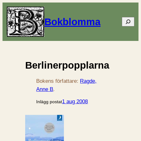
Bokblomma
Sök
Berlinerpopplarna
Bokens författare:
Ragde,
Anne B
.
1 aug 2008
Inlägg postat