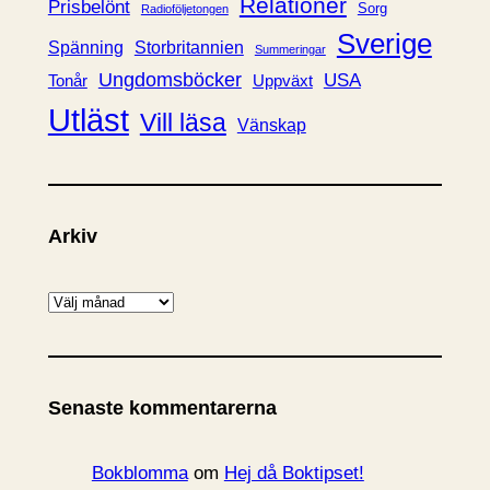
Relationer
Prisbelönt
Sorg
Radioföljetongen
Sverige
Spänning
Storbritannien
Summeringar
Ungdomsböcker
USA
Uppväxt
Tonår
Utläst
Vill läsa
Vänskap
Arkiv
A
r
k
i
Senaste kommentarerna
v
Bokblomma
om
Hej då Boktipset!