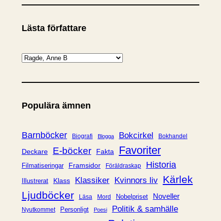
Lästa författare
K
a
t
e
Populära ämnen
g
o
r
Barnböcker
Bokcirkel
Biografi
Bokhandel
Blogga
i
Favoriter
E-böcker
Deckare
Fakta
e
Historia
Framsidor
Filmatiseringar
Föräldraskap
r
Kärlek
Klassiker
Kvinnors liv
Klass
Illustrerat
Ljudböcker
Noveller
Nobelpriset
Läsa
Mord
Politik & samhälle
Personligt
Nyutkommet
Poesi