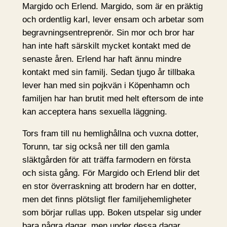
Margido och Erlend. Margido, som är en präktig
och ordentlig karl, lever ensam och arbetar som
begravningsentreprenör. Sin mor och bror har
han inte haft särskilt mycket kontakt med de
senaste åren. Erlend har haft ännu mindre
kontakt med sin familj. Sedan tjugo år tillbaka
lever han med sin pojkvän i Köpenhamn och
familjen har han brutit med helt eftersom de inte
kan acceptera hans sexuella läggning.
Tors fram till nu hemlighållna och vuxna dotter,
Torunn, tar sig också ner till den gamla
släktgården för att träffa farmodern en första
och sista gång. För Margido och Erlend blir det
en stor överraskning att brodern har en dotter,
men det finns plötsligt fler familjehemligheter
som börjar rullas upp. Boken utspelar sig under
bara några dagar, men under dessa dagar