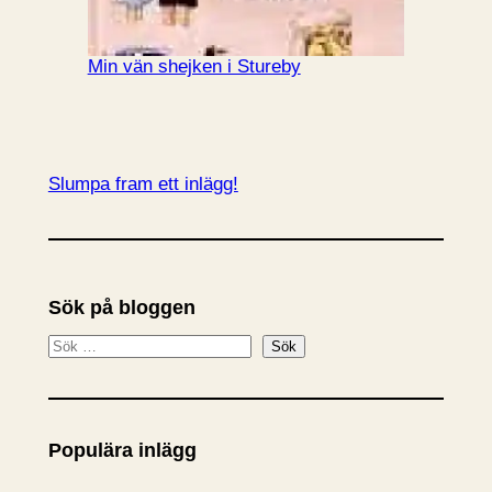
Min vän shejken i Stureby
Slumpa fram ett inlägg!
Sök på bloggen
S
Sök
ö
k
Populära inlägg