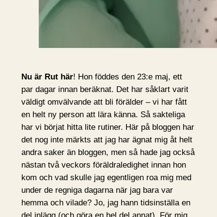
Nu är Rut här
! Hon föddes den 23:e maj, ett
par dagar innan beräknat. Det har såklart varit
väldigt omvälvande att bli förälder – vi har fått
en helt ny person att lära känna. Så sakteliga
har vi börjat hitta lite rutiner. Här på bloggen har
det nog inte märkts att jag har ägnat mig åt helt
andra saker än bloggen, men så hade jag också
nästan två veckors föräldraledighet innan hon
kom och vad skulle jag egentligen roa mig med
under de regniga dagarna när jag bara var
hemma och vilade? Jo, jag hann tidsinställa en
del inlägg (och göra en hel del annat). För mig