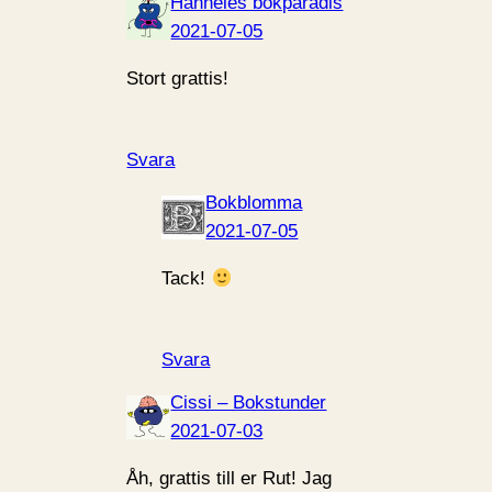
Hanneles bokparadis
2021-07-05
Stort grattis!
Svara
Bokblomma
2021-07-05
Tack!
Svara
Cissi – Bokstunder
2021-07-03
Åh, grattis till er Rut! Jag