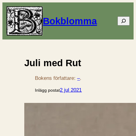
Bokblomma
Sök
Juli med Rut
Bokens författare:
–
.
2 jul 2021
Inlägg postat