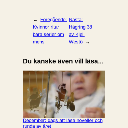
←
Föregående:
Nästa:
Kvinnor ritar
Hägring 38
bara serier om
av Kjell
mens
Westö
→
Du kanske även vill läsa...
December: dags att läsa noveller och
runda av året