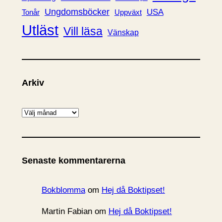
Ungdomsböcker
USA
Uppväxt
Tonår
Utläst
Vill läsa
Vänskap
Arkiv
A
r
k
i
Senaste kommentarerna
v
Bokblomma
om
Hej då Boktipset!
Martin Fabian
om
Hej då Boktipset!