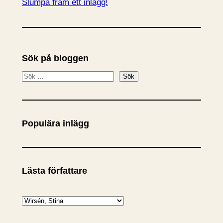
Slumpa fram ett inlägg!
Sök på bloggen
S
Sök
ö
k
Populära inlägg
Lästa författare
K
a