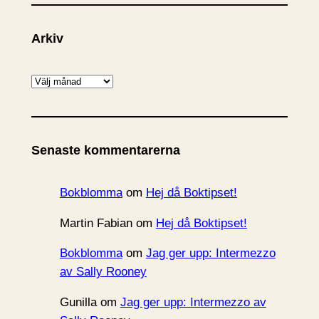
Arkiv
A
r
k
i
Senaste kommentarerna
v
Bokblomma
om
Hej då Boktipset!
Martin Fabian
om
Hej då Boktipset!
Bokblomma
om
Jag ger upp: Intermezzo
av Sally Rooney
Gunilla
om
Jag ger upp: Intermezzo av