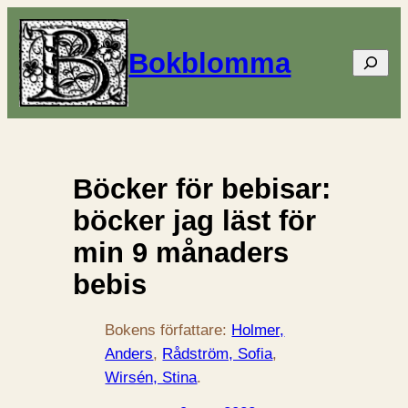
Bokblomma
Sök
Böcker för bebisar:
böcker jag läst för
min 9 månaders
bebis
Bokens författare:
Holmer,
Anders
, 
Rådström, Sofia
, 
Wirsén, Stina
.