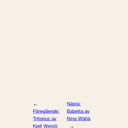
←
Nästa:
Föregående:
Babetta av
Tritonus av
Nina Wähä
Kjell Westö
→