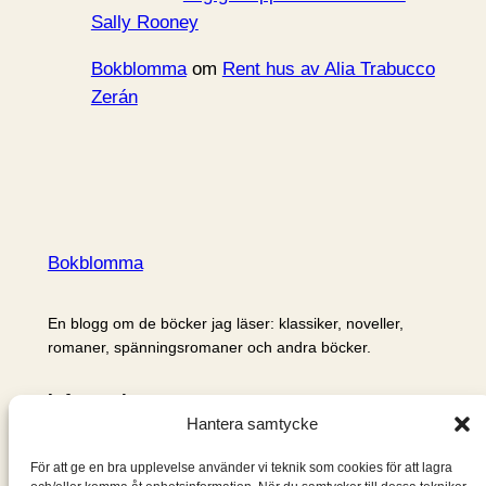
Sally Rooney
Bokblomma
om
Rent hus av Alia Trabucco
Zerán
Bokblomma
En blogg om de böcker jag läser: klassiker, noveller,
romaner, spänningsromaner och andra böcker.
Information
Hantera samtycke
Cookie- och integritetspolicy
Om mig & om bloggen
För att ge en bra upplevelse använder vi teknik som cookies för att lagra