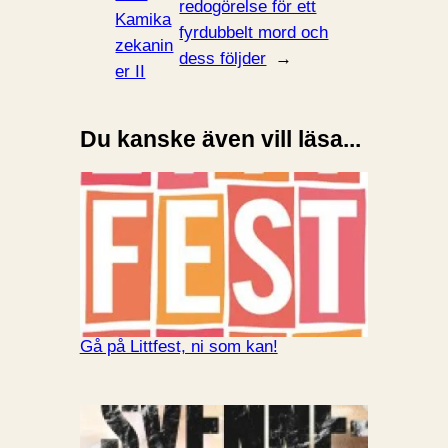
redogörelse för ett
Kamika
fyrdubbelt mord och
zekanin
dess följder
→
er II
Du kanske även vill läsa...
Gå på Littfest, ni som kan!