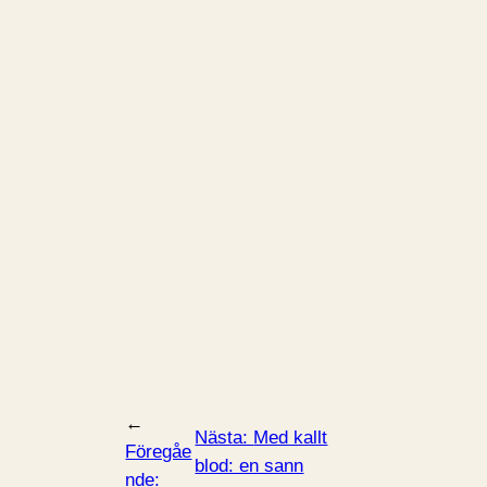
←
Nästa:
Med kallt
Föregåe
blod: en sann
nde: