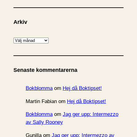
Arkiv
A
r
k
i
Senaste kommentarerna
v
Bokblomma
om
Hej då Boktipset!
Martin Fabian
om
Hej då Boktipset!
Bokblomma
om
Jag ger upp: Intermezzo
av Sally Rooney
Gunilla
om
Jag ger upp: Intermezzo av