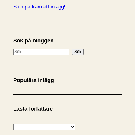
Slumpa fram ett inlägg!
Sök på bloggen
S
Sök
ö
k
Populära inlägg
Lästa författare
K
a