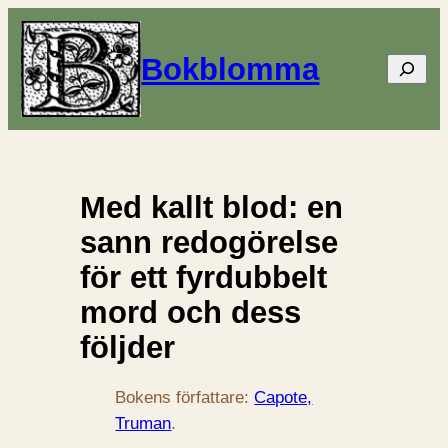
Bokblomma
Sök
Med kallt blod: en
sann redogörelse
för ett fyrdubbelt
mord och dess
följder
Bokens författare:
Capote,
Truman
.