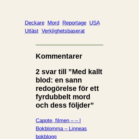
Deckare
Mord
Reportage
USA
Utläst
Verklighetsbaserat
Kommentarer
2 svar till ”Med kallt
blod: en sann
redogörelse för ett
fyrdubbelt mord
och dess följder”
Capote, filmen – – |
Bokblomma – Linneas
bokblogg