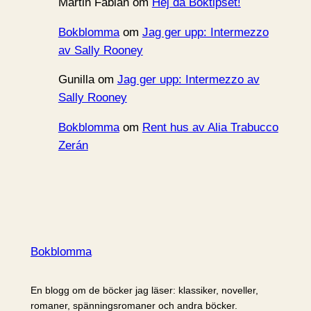
Martin Fabian
om
Hej då Boktipset!
Bokblomma
om
Jag ger upp: Intermezzo
av Sally Rooney
Gunilla
om
Jag ger upp: Intermezzo av
Sally Rooney
Bokblomma
om
Rent hus av Alia Trabucco
Zerán
Bokblomma
En blogg om de böcker jag läser: klassiker, noveller,
romaner, spänningsromaner och andra böcker.