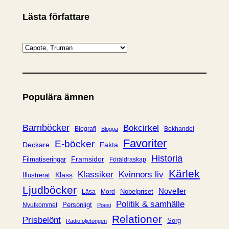
Lästa författare
K
a
t
e
Populära ämnen
g
o
r
Barnböcker
Bokcirkel
Biografi
Bokhandel
Blogga
i
Favoriter
E-böcker
Deckare
Fakta
e
Historia
Framsidor
Filmatiseringar
Föräldraskap
r
Kärlek
Klassiker
Kvinnors liv
Klass
Illustrerat
Ljudböcker
Noveller
Nobelpriset
Läsa
Mord
Politik & samhälle
Personligt
Nyutkommet
Poesi
Relationer
Prisbelönt
Sorg
Radioföljetongen