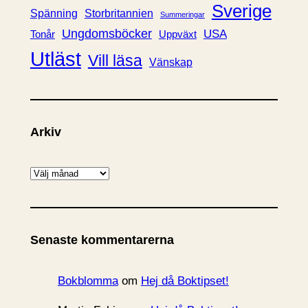
Sverige
Spänning
Storbritannien
Summeringar
Ungdomsböcker
USA
Uppväxt
Tonår
Utläst
Vill läsa
Vänskap
Arkiv
A
r
k
i
Senaste kommentarerna
v
Bokblomma
om
Hej då Boktipset!