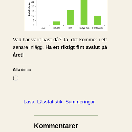
Vad har varit bäst då? Ja, det kommer i ett
senare inlägg.
Ha ett riktigt fint avslut på
året!
Gilla detta:
L
a
d
d
Läsa
Lässtatistik
Summeringar
a
r
i
Kommentarer