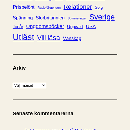
Relationer
Prisbelönt
Sorg
Radioföljetongen
Sverige
Spänning
Storbritannien
Summeringar
Ungdomsböcker
USA
Uppväxt
Tonår
Utläst
Vill läsa
Vänskap
Arkiv
A
r
k
i
Senaste kommentarerna
v