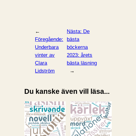
←
Nästa:
De
Föregående:
bästa
Underbara
böckerna
vinter av
2023: årets
Clara
bästa läsning
Lidström
→
Du kanske även vill läsa...