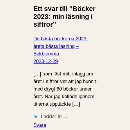
n
Ett svar till ”Böcker
…
2023: min läsning i
siffror”
De bästa böckerna 2023:
årets bästa läsning –
Bokblomma
2023-12-29
[…] som läst mitt inlägg om
året i siffror vet att jag hunnit
med drygt 60 böcker under
året. När jag kollade igenom
titlarna upptäckte […]
Laddar in …
Svara