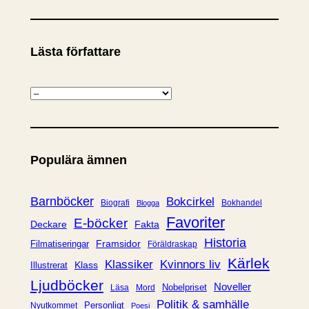
Lästa författare
K
a
t
e
Populära ämnen
g
o
r
Barnböcker
Bokcirkel
Biografi
Bokhandel
Blogga
i
Favoriter
E-böcker
Deckare
Fakta
e
Historia
Framsidor
Filmatiseringar
Föräldraskap
r
Kärlek
Klassiker
Kvinnors liv
Klass
Illustrerat
Ljudböcker
Noveller
Nobelpriset
Läsa
Mord
Politik & samhälle
Personligt
Nyutkommet
Poesi