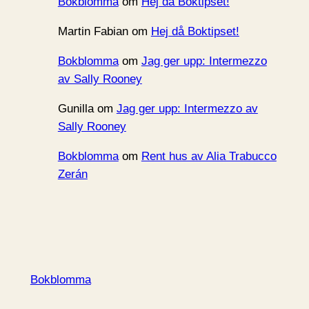
Bokblomma
om
Hej då Boktipset!
Martin Fabian
om
Hej då Boktipset!
Bokblomma
om
Jag ger upp: Intermezzo
av Sally Rooney
Gunilla
om
Jag ger upp: Intermezzo av
Sally Rooney
Bokblomma
om
Rent hus av Alia Trabucco
Zerán
Bokblomma