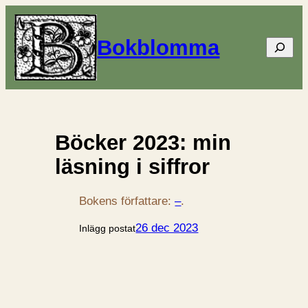
Bokblomma
Sök
Böcker 2023: min
läsning i siffror
Bokens författare:
–
.
26 dec 2023
Inlägg postat