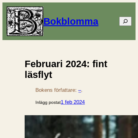
Bokblomma
Sök
Februari 2024: fint
läsflyt
Bokens författare:
–
.
1 feb 2024
Inlägg postat