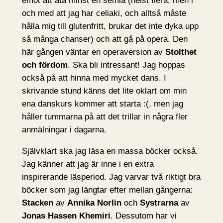
emot att äta minst en semla (helst flera, men i
och med att jag har celiaki, och alltså måste
hålla mig till glutenfritt, brukar det inte dyka upp
så många chanser) och att gå på opera. Den
här gången väntar en operaversion av
Stolthet
och fördom
. Ska bli intressant! Jag hoppas
också på att hinna med mycket dans. I
skrivande stund känns det lite oklart om min
ena danskurs kommer att starta :(, men jag
håller tummarna på att det trillar in några fler
anmälningar i dagarna.
Självklart ska jag läsa en massa böcker också.
Jag känner att jag är inne i en extra
inspirerande läsperiod. Jag varvar två riktigt bra
böcker som jag längtar efter mellan gångerna:
Stacken
av
Annika Norlin
och
Systrarna
av
Jonas Hassen Khemiri
. Dessutom har vi