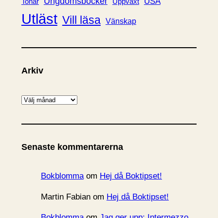
Ungdomsböcker
USA
Uppväxt
Tonår
Utläst
Vill läsa
Vänskap
Arkiv
A
r
k
i
Senaste kommentarerna
v
Bokblomma
om
Hej då Boktipset!
Martin Fabian
om
Hej då Boktipset!
Bokblomma
om
Jag ger upp: Intermezzo