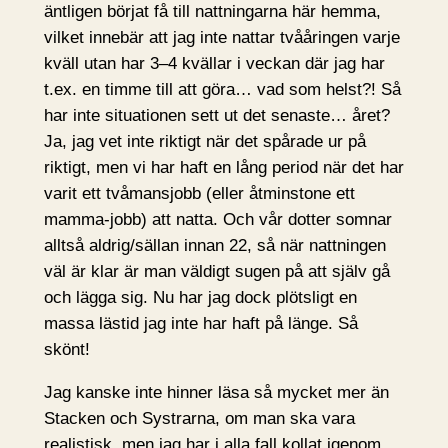
äntligen börjat få till nattningarna här hemma,
vilket innebär att jag inte nattar tvååringen varje
kväll utan har 3–4 kvällar i veckan där jag har
t.ex. en timme till att göra… vad som helst?! Så
har inte situationen sett ut det senaste… året?
Ja, jag vet inte riktigt när det spårade ur på
riktigt, men vi har haft en lång period när det har
varit ett tvåmansjobb (eller åtminstone ett
mamma-jobb) att natta. Och vår dotter somnar
alltså aldrig/sällan innan 22, så när nattningen
väl är klar är man väldigt sugen på att själv gå
och lägga sig. Nu har jag dock plötsligt en
massa lästid jag inte har haft på länge. Så
skönt!
Jag kanske inte hinner läsa så mycket mer än
Stacken och Systrarna, om man ska vara
realistisk, men jag har i alla fall kollat igenom