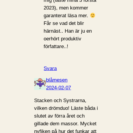
mig (läste mina 3 första
2023), men kommer
garanterat läsa mer.
Får se vad det blir
härnäst.. Han är ju en
oerhört produktiv
författare..!
Svara
blåmesen
2024-02-07
Stacken och Systrarna,
vilken drömduo! Läste båda i
slutet av förra året och
gillade dem massor. Mycket
nyfiken på hur det funkar att