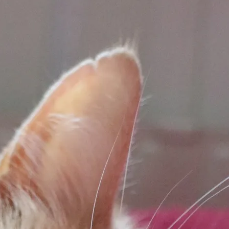
E-böcker
Deckare
Fakta
handel
voriter
Framsidor
Filmatiseringar
Historia
Klass
ldraskap
Illustrerat
Kärlek
ssiker
Kvinnors liv
udböcker
Nobelpriset
Läsa
Mord
eller
Personligt
Nyutkommet
Poesi
itik & samhälle
Prisbelönt
Relationer
Sorg
oföljetongen
änning
Storbritannien
Summeringar
verige
Ungdomsböcker
Tonår
Utläst
Vill läsa
USA
växt
nskap