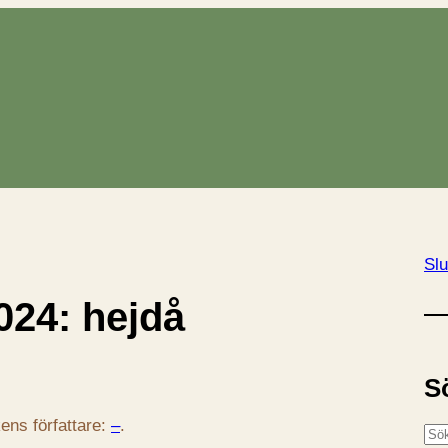
Slu
024: hejdå
S
ens författare:
–
.
S