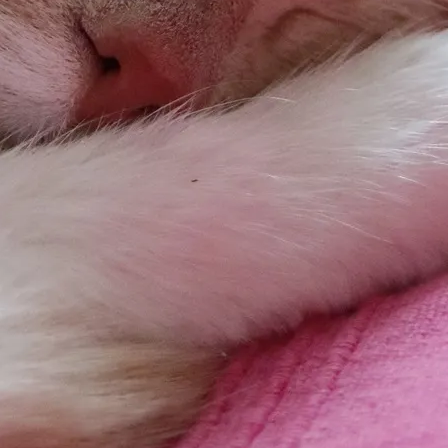
Bokblomma
om
Rent hus av Alia
Trabucco Zerán