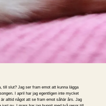
, till slut? Jag ser fram emot att kunna lägga
ongen. I april har jag egentligen inte mycket
är alltid något att se fram emot såhär års. Jag
va just nu. I mars har jag hunnit med två resor till