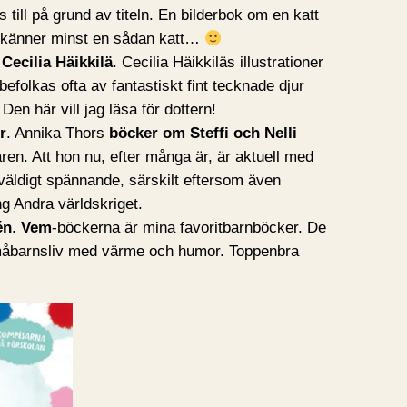
 till på grund av titeln. En bilderbok om en katt
ag känner minst en sådan katt…
v
Cecilia Häikkilä
. Cecilia Häikkiläs illustrationer
befolkas ofta av fantastiskt fint tecknade djur
Den här vill jag läsa för dottern!
r
. Annika Thors
böcker om Steffi och Nelli
ren. Att hon nu, efter många är, är aktuell med
äldigt spännande, särskilt eftersom även
ng Andra världskriget.
én
.
Vem
-böckerna är mina favoritbarnböcker. De
småbarnsliv med värme och humor. Toppenbra