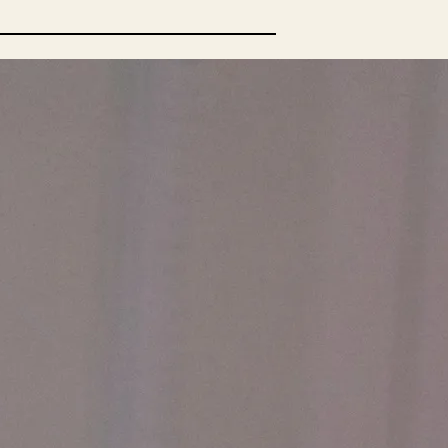
opulära inlägg
sta författare
opulära ämnen
rnböcker
Bokcirkel
Biografi
Blogga