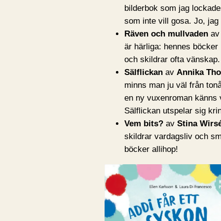
bilderbok som jag lockades
som inte vill gosa. Jo, j
Räven och mullvaden
a
är härliga: hennes böcker 
och skildrar ofta vänskap. 
Sälflickan
av
Annika Tho
minns man ju väl från tonå
en ny vuxenroman känns v
Sälflickan utspelar sig kri
Vem bits?
av
Stina Wirs
skildrar vardagsliv och 
böcker allihop!