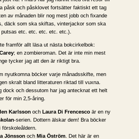
a påsk och påsklovet fortsätter faktiskt ett tag
esten av månaden blir nog mest jobb och fixande
s, däck som ska skiftas, vinterjackor som ska
utsas etc. etc. etc. etc. etc.).
 framför allt läsa ut nästa bokcirkelbok:
 Carey
; en zombieroman. Det är inte min mest
e tycker jag att den är riktigt bra.
 om nyutkomna böcker varje månadsskifte, men
n skralt bland litteraturen riktad till vuxna.
ag dock och dessutom har jag antecknat ett helt
r för min 2,5-åring.
len Karlsson
och
Laura Di Frencesco
är en ny
skolan
-serien. Dottern älskar dem! Bra böcker
 förskoleåldern.
ia Jönsson
och
Mia Öström
. Det här är en