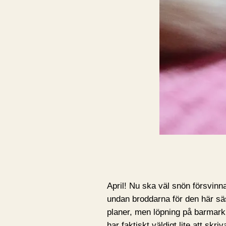
April! Nu ska väl snön försvinna
undan broddarna för den här säs
planer, men löpning på barmark 
har faktiskt väldigt lite att skri