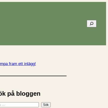
Sök
mpa fram ett inlägg!
ök på bloggen
Sök