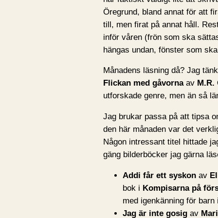
Öregrund, bland annat för att fir
till, men firat på annat håll. R
inför våren (frön som ska sätta
hängas undan, fönster som ska p
Månadens läsning då? Jag tänkte
Flickan med gåvorna
av
M.R.
utforskade genre, men än så läng
Jag brukar passa på att tipsa
den här månaden var det verklige
Någon intressant titel hittade j
gäng bilderböcker jag gärna läse
Addi får ett syskon
av
El
bok i
Kompisarna på för
med igenkänning för barn i
Jag är inte gosig
av
Mar