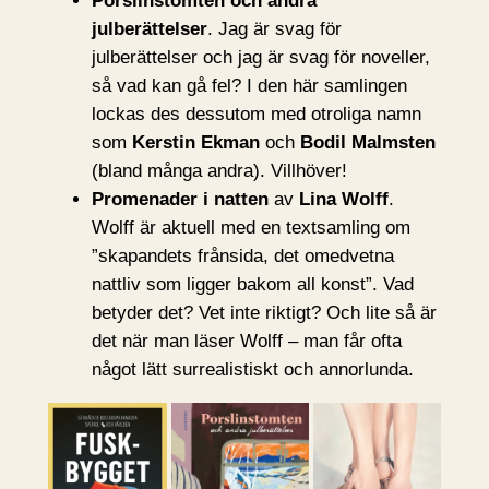
Porslinstomten och andra
julberättelser
. Jag är svag för
julberättelser och jag är svag för noveller,
så vad kan gå fel? I den här samlingen
lockas des dessutom med otroliga namn
som
Kerstin Ekman
och
Bodil Malmsten
(bland många andra). Villhöver!
Promenader i natten
av
Lina Wolff
.
Wolff är aktuell med en textsamling om
”skapandets frånsida, det omedvetna
nattliv som ligger bakom all konst”. Vad
betyder det? Vet inte riktigt? Och lite så är
det när man läser Wolff – man får ofta
något lätt surrealistiskt och annorlunda.