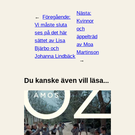
Nästa:
←
Föregående:
Kvinnor
Vi måste sluta
och
ses på det här
äppelträd
sättet av Lisa
av Moa
Bjärbo och
Martinson
Johanna Lindbäck
→
Du kanske även vill läsa...