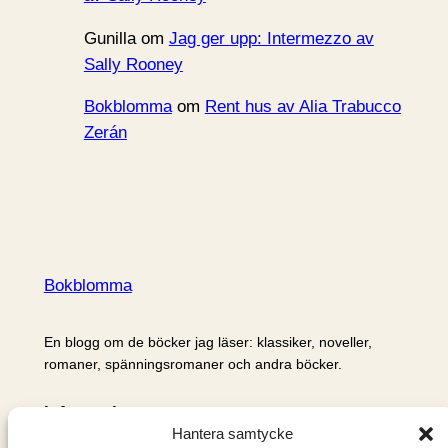
Gunilla
om
Jag ger upp: Intermezzo av
Sally Rooney
Bokblomma
om
Rent hus av Alia Trabucco
Zerán
Bokblomma
En blogg om de böcker jag läser: klassiker, noveller,
romaner, spänningsromaner och andra böcker.
Information
Hantera samtycke
Cookie- och integritetspolicy