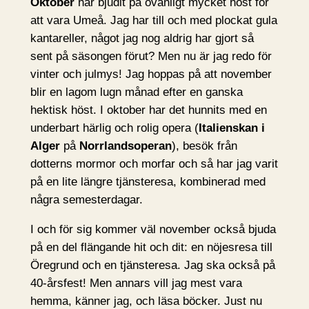
Oktober
har bjudit på ovanligt mycket höst för
att vara Umeå. Jag har till och med plockat gula
kantareller, något jag nog aldrig har gjort så
sent på säsongen förut? Men nu är jag redo för
vinter och julmys! Jag hoppas på att november
blir en lagom lugn månad efter en ganska
hektisk höst. I oktober har det hunnits med en
underbart härlig och rolig opera (
Italienskan i
Alger
på
Norrlandsoperan
), besök från
dotterns mormor och morfar och så har jag varit
på en lite längre tjänsteresa, kombinerad med
några semesterdagar.
I och för sig kommer väl november också bjuda
på en del flängande hit och dit: en nöjesresa till
Öregrund och en tjänsteresa. Jag ska också på
40-årsfest! Men annars vill jag mest vara
hemma, känner jag, och läsa böcker. Just nu