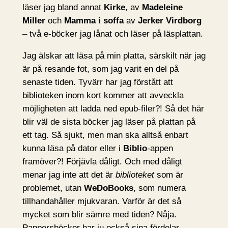
läser jag bland annat
Kirke
, av
Madeleine
Miller
och
Mamma i soffa
av
Jerker Virdborg
– två e-böcker jag lånat och läser på läsplattan.
Jag älskar att läsa på min platta, särskilt när jag
är på resande fot, som jag varit en del på
senaste tiden. Tyvärr har jag förstått att
biblioteken inom kort kommer att avveckla
möjligheten att ladda ned epub-filer?! Så det här
blir väl de sista böcker jag läser på plattan på
ett tag. Så sjukt, men man ska alltså enbart
kunna läsa på dator eller i
Biblio
-appen
framöver?! Förjävla dåligt. Och med dåligt
menar jag inte att det är
biblioteket
som är
problemet, utan
WeDoBooks
, som numera
tillhandahåller mjukvaran. Varför är det så
mycket som blir sämre med tiden? Nåja.
Pappersböcker har ju också sina fördelar…