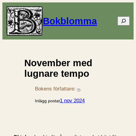
Bokblomma
Sök
November med
lugnare tempo
Bokens författare:
–
.
1 nov 2024
Inlägg postat