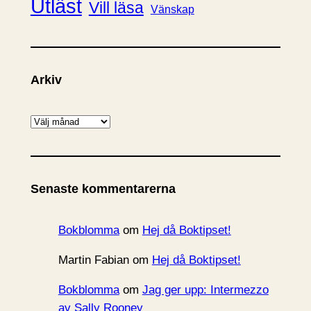
Utläst
Vill läsa
Vänskap
Arkiv
A
r
k
i
Senaste kommentarerna
v
Bokblomma
om
Hej då Boktipset!
Martin Fabian
om
Hej då Boktipset!
Bokblomma
om
Jag ger upp: Intermezzo
av Sally Rooney