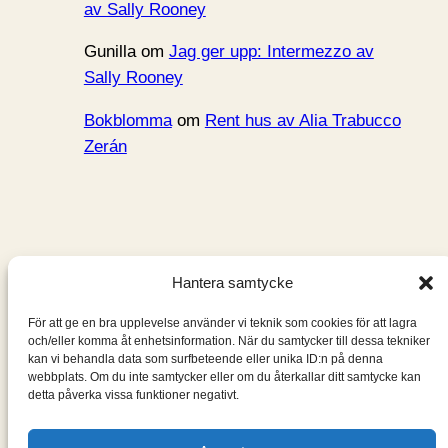
av Sally Rooney
Gunilla
om
Jag ger upp: Intermezzo av
Sally Rooney
Bokblomma
om
Rent hus av Alia Trabucco
Zerán
Hantera samtycke
Bokblomma
För att ge en bra upplevelse använder vi teknik som cookies för att lagra
och/eller komma åt enhetsinformation. När du samtycker till dessa tekniker
En blogg om de böcker jag läser: klassiker, noveller,
kan vi behandla data som surfbeteende eller unika ID:n på denna
romaner, spänningsromaner och andra böcker.
webbplats. Om du inte samtycker eller om du återkallar ditt samtycke kan
detta påverka vissa funktioner negativt.
Information