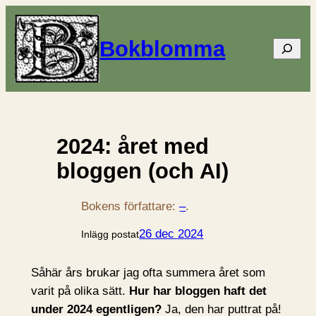
Bokblomma
Sök
2024: året med
bloggen (och AI)
Bokens författare:
–
.
26 dec 2024
Inlägg postat
Såhär års brukar jag ofta summera året som
varit på olika sätt.
Hur har bloggen haft det
under 2024 egentligen?
Ja, den har puttrat på!