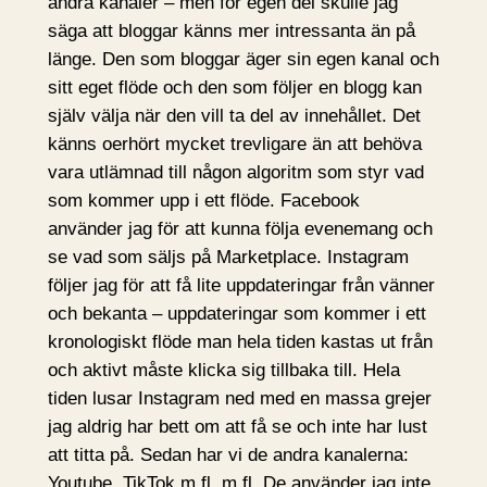
andra kanaler – men för egen del skulle jag
säga att bloggar känns mer intressanta än på
länge. Den som bloggar äger sin egen kanal och
sitt eget flöde och den som följer en blogg kan
själv välja när den vill ta del av innehållet. Det
känns oerhört mycket trevligare än att behöva
vara utlämnad till någon algoritm som styr vad
som kommer upp i ett flöde. Facebook
använder jag för att kunna följa evenemang och
se vad som säljs på Marketplace. Instagram
följer jag för att få lite uppdateringar från vänner
och bekanta – uppdateringar som kommer i ett
kronologiskt flöde man hela tiden kastas ut från
och aktivt måste klicka sig tillbaka till. Hela
tiden lusar Instagram ned med en massa grejer
jag aldrig har bett om att få se och inte har lust
att titta på. Sedan har vi de andra kanalerna:
Youtube, TikTok m.fl. m.fl. De använder jag inte