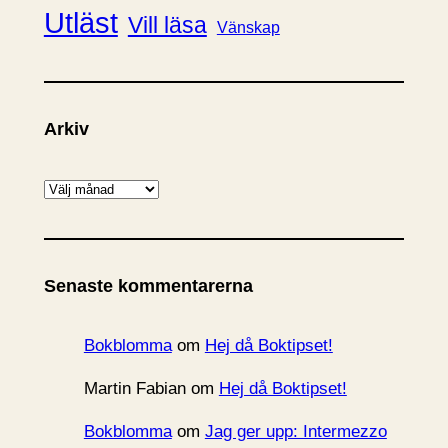
Utläst
Vill läsa
Vänskap
Arkiv
A
r
k
i
Senaste kommentarerna
v
Bokblomma
om
Hej då Boktipset!
Martin Fabian
om
Hej då Boktipset!
Bokblomma
om
Jag ger upp: Intermezzo