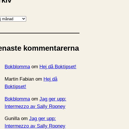
rkiv
enaste kommentarerna
Bokblomma
om
Hej då Boktipset!
Martin Fabian
om
Hej då
Boktipset!
Bokblomma
om
Jag ger upp:
Intermezzo av Sally Rooney
Gunilla
om
Jag ger upp:
Intermezzo av Sally Rooney