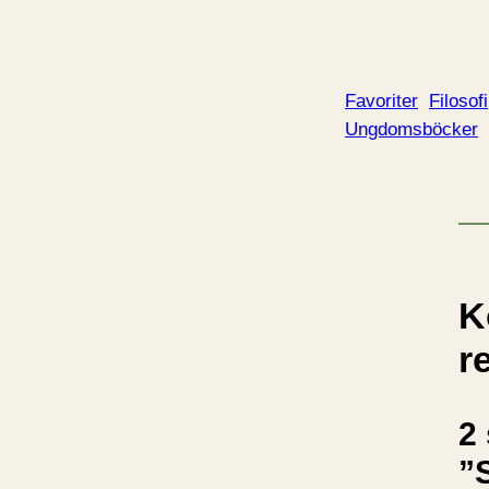
Favoriter
Filosofi
Ungdomsböcker
K
r
2 
”