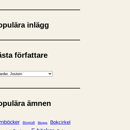
opulära inlägg
sta författare
opulära ämnen
rnböcker
Bokcirkel
Biografi
Blogga