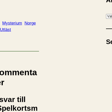
A
A
r
Mysterium
Norge
k
Utläst
i
S
v
ommenta
er
svar till
Spelkortsm