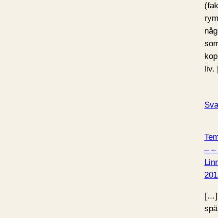
(fak
rym
någ
som
kop
liv.
Sva
Tem
– –
Lin
201
[…]
spä