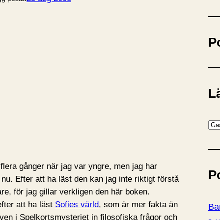
ö
k
P
Lä
K
a
t
e
flera gånger när jag var yngre, men jag har
P
g
u. Efter att ha läst den kan jag inte riktigt förstå
o
are, för jag gillar verkligen den här boken.
r
fter att ha läst
Sofies värld
, som är mer fakta än
Ba
i
även i Spelkortsmysteriet in filosofiska frågor och