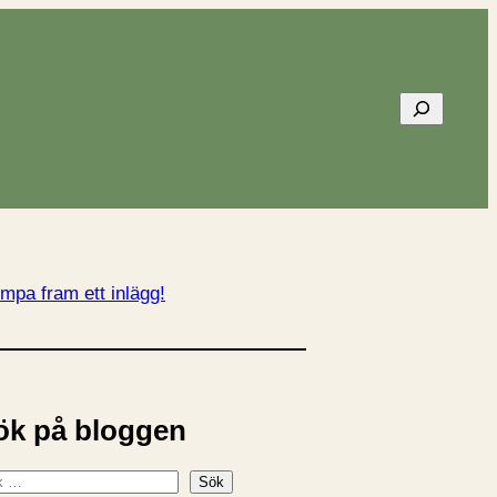
Sök
mpa fram ett inlägg!
ök på bloggen
Sök