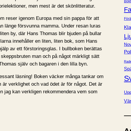
Bok
e
ielektioner, men mest är det skönlitteratur.
Fa
r
m reser igenom Europa med sin pappa för att
Förä
an länge försvunna mamma. Under resan luras
Kla
n liten by, där Hans Thomas blir bjuden på bullar
Lj
larna innehåller en liten, liten bok, som Hans
Nov
älp av ett förstoringsglas. I bullboken berättas
Pol
 skeppsbruten man och på något märkligt sätt
Radi
Thomas själv och bagaren i den lilla byn.
Sp
ressant läsning! Boken väcker många tankar om
S
är verklighet och vad ödet är för något. Det är
en jag kan verkligen rekommendera vem som
Upp
Vä