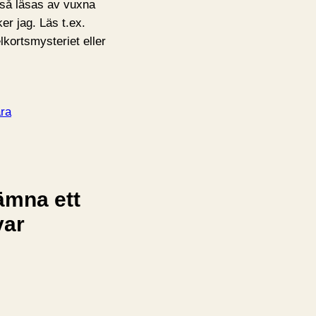
så läsas av vuxna
ker jag. Läs t.ex.
lkortsmysteriet eller
ra
ämna ett
var