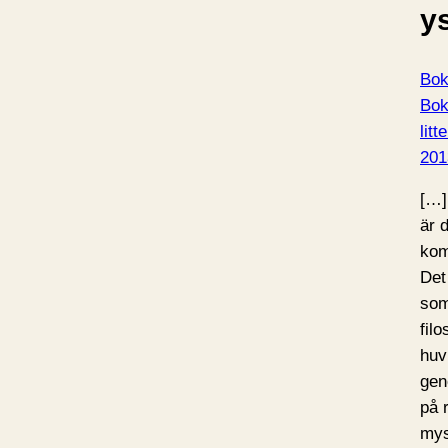
ys
Bok
Bok
litt
201
[…]
är 
kom
Det
som
fil
huv
gen
på 
mys