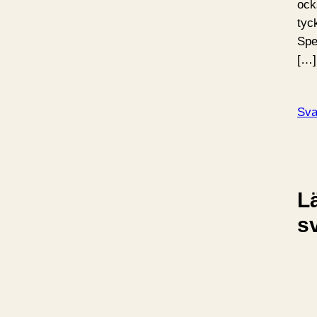
ock
tyc
Spe
[…]
Sva
L
s