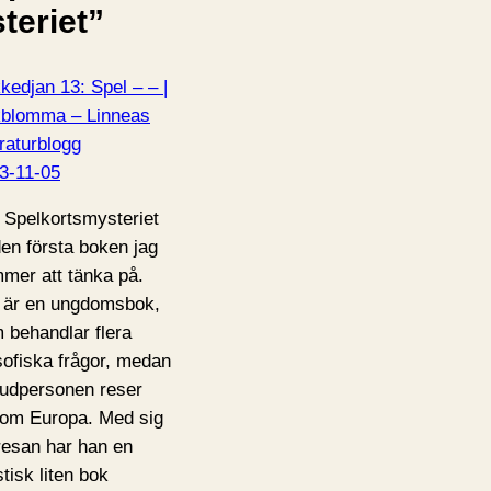
teriet”
kedjan 13: Spel – – |
blomma – Linneas
eraturblogg
3-11-05
 Spelkortsmysteriet
den första boken jag
mer att tänka på.
 är en ungdomsbok,
 behandlar flera
osofiska frågor, medan
udpersonen reser
om Europa. Med sig
resan har han en
tisk liten bok