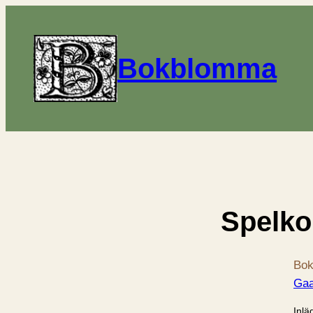
Bokblomma
Spelko
Bok
Gaa
Inlä