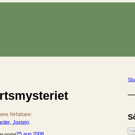
Slu
rtsmysteriet
ens författare:
S
rder, Jostein
.
S
25 aug 2008
gg postat