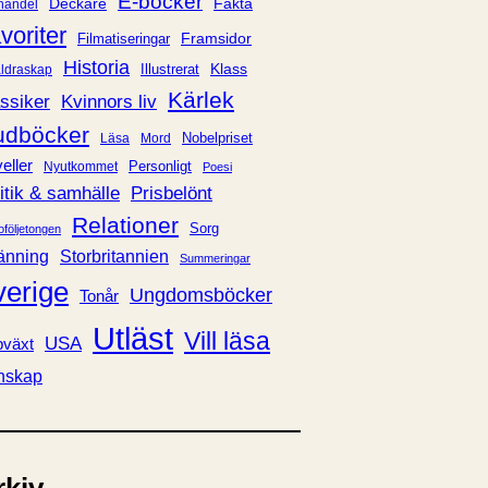
E-böcker
Deckare
Fakta
handel
voriter
Framsidor
Filmatiseringar
Historia
Klass
ldraskap
Illustrerat
Kärlek
ssiker
Kvinnors liv
udböcker
Nobelpriset
Läsa
Mord
eller
Personligt
Nyutkommet
Poesi
itik & samhälle
Prisbelönt
Relationer
Sorg
oföljetongen
änning
Storbritannien
Summeringar
verige
Ungdomsböcker
Tonår
Utläst
Vill läsa
USA
växt
nskap