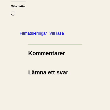
Gilla detta:
L
a
d
d
Filmatiseringar
Vill läsa
a
r
i
Kommentarer
n
…
Lämna ett svar