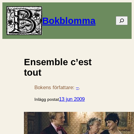
Bokblomma
Sök
Ensemble c’est
tout
Bokens författare:
–
.
13 jun 2009
Inlägg postat