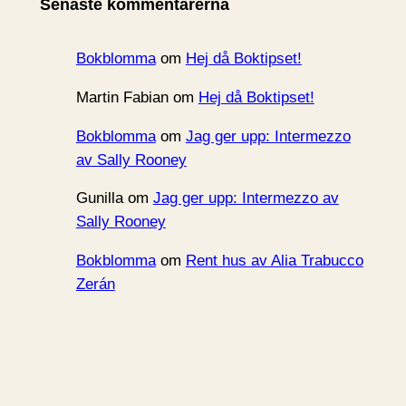
Senaste kommentarerna
v
Bokblomma
om
Hej då Boktipset!
Martin Fabian
om
Hej då Boktipset!
Bokblomma
om
Jag ger upp: Intermezzo
av Sally Rooney
Gunilla
om
Jag ger upp: Intermezzo av
Sally Rooney
Bokblomma
om
Rent hus av Alia Trabucco
Zerán