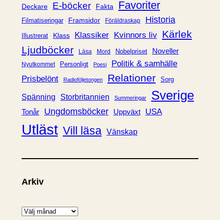
i
Favoriter
E-böcker
Deckare
Fakta
e
Historia
Framsidor
Filmatiseringar
Föräldraskap
r
Kärlek
Klassiker
Kvinnors liv
Klass
Illustrerat
Ljudböcker
Noveller
Nobelpriset
Läsa
Mord
Politik & samhälle
Personligt
Nyutkommet
Poesi
Relationer
Prisbelönt
Sorg
Radioföljetongen
Sverige
Spänning
Storbritannien
Summeringar
Ungdomsböcker
USA
Uppväxt
Tonår
Utläst
Vill läsa
Vänskap
Arkiv
A