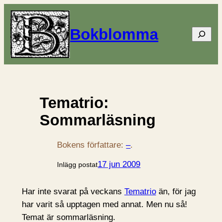
Bokblomma
Sök
Tematrio:
Sommarläsning
Bokens författare:
–
.
17 jun 2009
Inlägg postat
Har inte svarat på veckans
Tematrio
än, för jag
har varit så upptagen med annat. Men nu så!
Temat är sommarläsning.