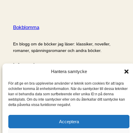
Bokblomma
En blogg om de böcker jag läser: klassiker, noveller,
romaner, spänningsromaner och andra böcker.
Information
Hantera samtycke
Cookie- och integritetspolicy
Om mig & om bloggen
För att ge en bra upplevelse använder vi teknik som cookies för att lagra
S
och/eller komma åt enhetsinformation. När du samtycker till dessa tekniker
kan vi behandla data som surfbeteende eller unika ID:n på denna
ö
webbplats. Om du inte samtycker eller om du återkallar ditt samtycke kan
k
detta påverka vissa funktioner negativt.
Acceptera