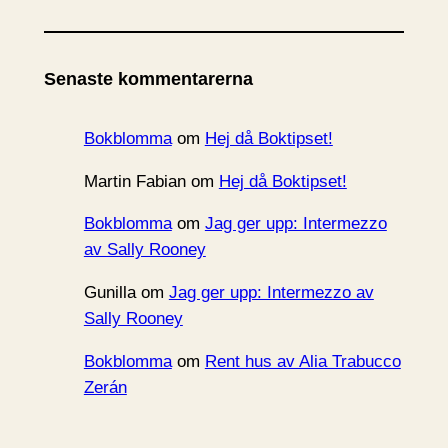
r
k
i
Senaste kommentarerna
v
Bokblomma
om
Hej då Boktipset!
Martin Fabian
om
Hej då Boktipset!
Bokblomma
om
Jag ger upp: Intermezzo
av Sally Rooney
Gunilla
om
Jag ger upp: Intermezzo av
Sally Rooney
Bokblomma
om
Rent hus av Alia Trabucco
Zerán