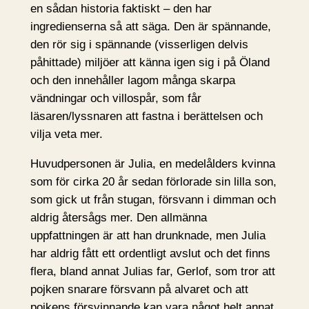
en sådan historia faktiskt – den har
ingredienserna så att säga. Den är spännande,
den rör sig i spännande (visserligen delvis
påhittade) miljöer att känna igen sig i på Öland
och den innehåller lagom många skarpa
vändningar och villospår, som får
läsaren/lyssnaren att fastna i berättelsen och
vilja veta mer.
Huvudpersonen är Julia, en medelålders kvinna
som för cirka 20 år sedan förlorade sin lilla son,
som gick ut från stugan, försvann i dimman och
aldrig återsågs mer. Den allmänna
uppfattningen är att han drunknade, men Julia
har aldrig fått ett ordentligt avslut och det finns
flera, bland annat Julias far, Gerlof, som tror att
pojken snarare försvann på alvaret och att
pojkens försvinnande kan vara något helt annat