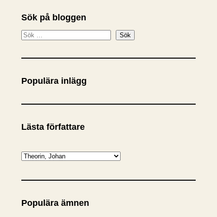
Sök på bloggen
S
Sök
ö
k
Populära inlägg
Lästa författare
K
a
t
e
Populära ämnen
g