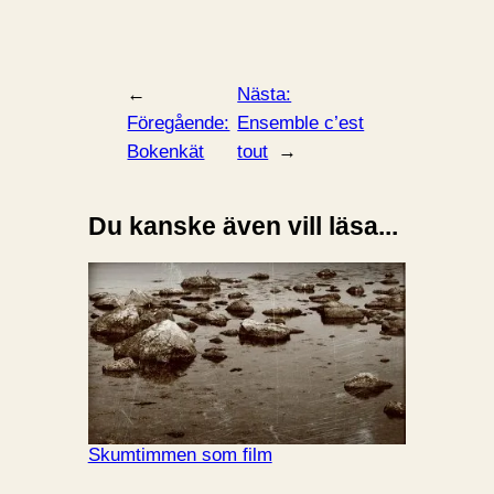
←
Nästa:
Föregående:
Ensemble c’est
Bokenkät
tout
→
Du kanske även vill läsa...
Skumtimmen som film