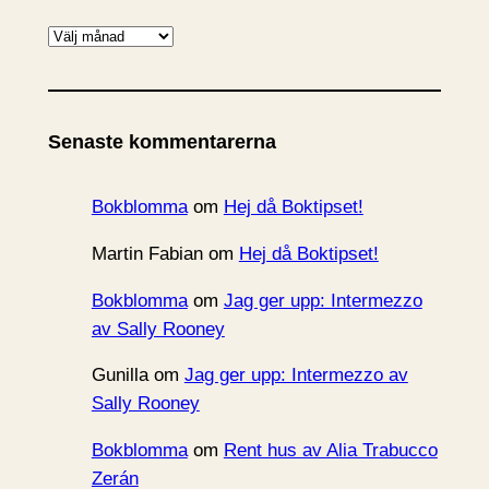
A
r
k
i
Senaste kommentarerna
v
Bokblomma
om
Hej då Boktipset!
Martin Fabian
om
Hej då Boktipset!
Bokblomma
om
Jag ger upp: Intermezzo
av Sally Rooney
Gunilla
om
Jag ger upp: Intermezzo av
Sally Rooney
Bokblomma
om
Rent hus av Alia Trabucco
Zerán