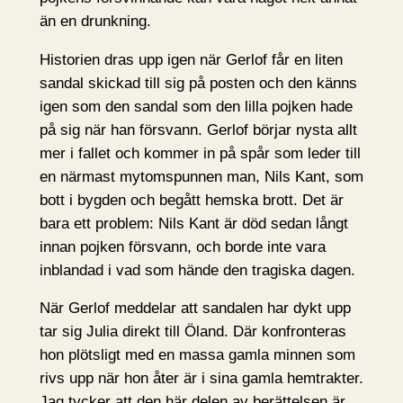
än en drunkning.
Historien dras upp igen när Gerlof får en liten
sandal skickad till sig på posten och den känns
igen som den sandal som den lilla pojken hade
på sig när han försvann. Gerlof börjar nysta allt
mer i fallet och kommer in på spår som leder till
en närmast mytomspunnen man, Nils Kant, som
bott i bygden och begått hemska brott. Det är
bara ett problem: Nils Kant är död sedan långt
innan pojken försvann, och borde inte vara
inblandad i vad som hände den tragiska dagen.
När Gerlof meddelar att sandalen har dykt upp
tar sig Julia direkt till Öland. Där konfronteras
hon plötsligt med en massa gamla minnen som
rivs upp när hon åter är i sina gamla hemtrakter.
Jag tycker att den här delen av berättelsen är