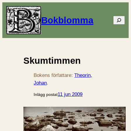
Bokblomma
Sök
Skumtimmen
Bokens författare:
Theorin,
Johan
.
11 jun 2009
Inlägg postat