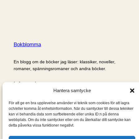
Bokblomma
En blogg om de böcker jag läser: klassiker, noveller,
romaner, spänningsromaner och andra böcker.
Information
Hantera samtycke
Cookie- och integritetspolicy
Om mig & om bloggen
För att ge en bra upplevelse använder vi teknik som cookies för att lagra
S
och/eller komma åt enhetsinformation. När du samtycker till dessa tekniker
kan vi behandla data som surfbeteende eller unika ID:n på denna
ö
webbplats. Om du inte samtycker eller om du återkallar ditt samtycke kan
k
detta påverka vissa funktioner negativt.