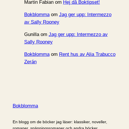
Martin Fabian
om
Hej då Boktipset!
Bokblomma
om
Jag ger upp: Intermezzo
av Sally Rooney
Gunilla
om
Jag ger upp: Intermezzo av
Sally Rooney
Bokblomma
om
Rent hus av Alia Trabucco
Zerán
Bokblomma
En blogg om de böcker jag läser: klassiker, noveller,
romaner, spänningsromaner och andra böcker.