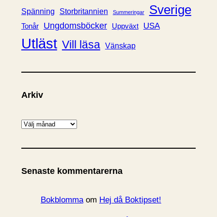
Sverige
Spänning
Storbritannien
Summeringar
Ungdomsböcker
USA
Uppväxt
Tonår
Utläst
Vill läsa
Vänskap
Arkiv
A
r
k
i
Senaste kommentarerna
v
Bokblomma
om
Hej då Boktipset!