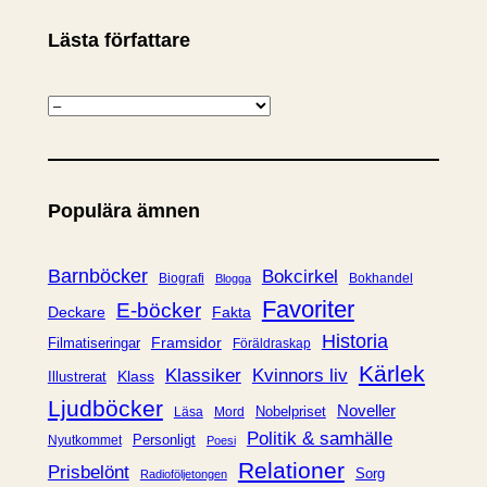
Lästa författare
K
a
t
e
Populära ämnen
g
o
r
Barnböcker
Bokcirkel
Biografi
Bokhandel
Blogga
i
Favoriter
E-böcker
Deckare
Fakta
e
Historia
Framsidor
Filmatiseringar
Föräldraskap
r
Kärlek
Klassiker
Kvinnors liv
Klass
Illustrerat
Ljudböcker
Noveller
Nobelpriset
Läsa
Mord
Politik & samhälle
Personligt
Nyutkommet
Poesi
Relationer
Prisbelönt
Sorg
Radioföljetongen