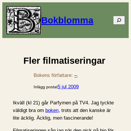
Bokblomma
Sök
Fler filmatiseringar
Bokens författare:
–
.
5 jul 2009
Inlägg postat
Ikväll (kl 21) går Parfymen på TV4. Jag tyckte
väldigt bra om
boken
, trots att den kanske är
lite äcklig. Äcklig, men fascinerande!
Filmatiseringen såg jag när den gick på bio för