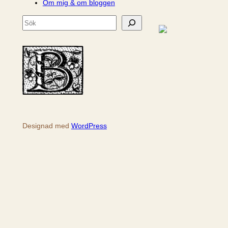
Om mig & om bloggen
S
ö
k
Designad med
WordPress