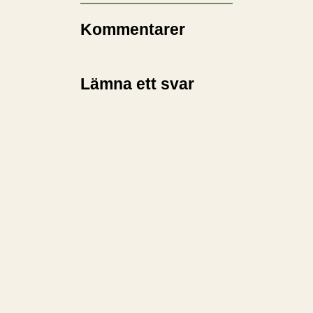
r
i
Kommentarer
n
…
Lämna ett svar