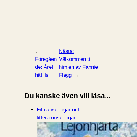
←
Nästa:
Föregåen
Välkommen till
de:
Året
himlen av Fannie
hittills
Flagg
→
Du kanske även vill läsa...
Filmatiseringar och
litteraturiseringar