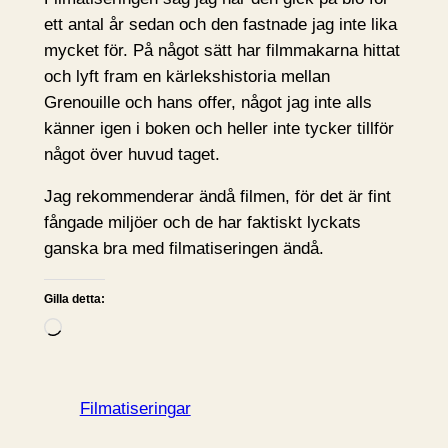
ett antal år sedan och den fastnade jag inte lika
mycket för. På något sätt har filmmakarna hittat
och lyft fram en kärlekshistoria mellan
Grenouille och hans offer, något jag inte alls
känner igen i boken och heller inte tycker tillför
något över huvud taget.
Jag rekommenderar ändå filmen, för det är fint
fångade miljöer och de har faktiskt lyckats
ganska bra med filmatiseringen ändå.
Gilla detta:
L
a
d
d
Filmatiseringar
a