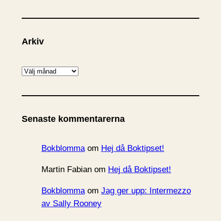
Arkiv
A
r
k
i
Senaste kommentarerna
v
Bokblomma
om
Hej då Boktipset!
Martin Fabian
om
Hej då Boktipset!
Bokblomma
om
Jag ger upp: Intermezzo
av Sally Rooney