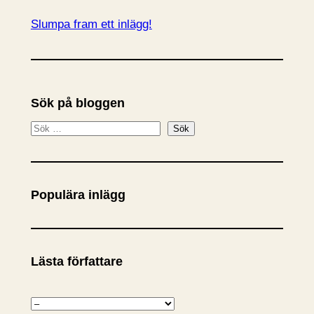
Slumpa fram ett inlägg!
Sök på bloggen
S
Sök
ö
k
Populära inlägg
Lästa författare
K