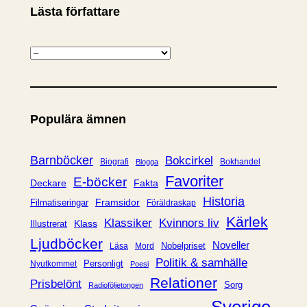
Lästa författare
K
a
t
e
Populära ämnen
g
o
r
Barnböcker
Bokcirkel
Biografi
Bokhandel
Blogga
i
Favoriter
E-böcker
Deckare
Fakta
e
Historia
Framsidor
Filmatiseringar
Föräldraskap
r
Kärlek
Klassiker
Kvinnors liv
Klass
Illustrerat
Ljudböcker
Noveller
Nobelpriset
Läsa
Mord
Politik & samhälle
Personligt
Nyutkommet
Poesi
Relationer
Prisbelönt
Sorg
Radioföljetongen
Sverige