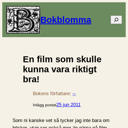
Bokblomma
Sök
En film som skulle
kunna vara riktigt
bra!
Bokens författare:
–
.
25 jun 2011
Inlägg postat
Som ni kanske vet så tycker jag inte bara om
böcker, utan ser också mer än gärna på film.