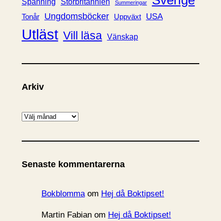
Spänning
Storbritannien
Summeringar
Ungdomsböcker
USA
Uppväxt
Tonår
Utläst
Vill läsa
Vänskap
Arkiv
A
r
k
i
Senaste kommentarerna
v
Bokblomma
om
Hej då Boktipset!
Martin Fabian
om
Hej då Boktipset!