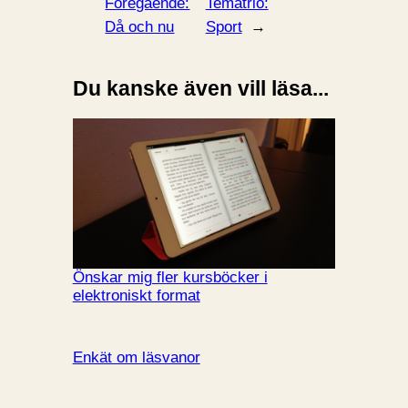
Föregående:
Tematrio:
Då och nu
Sport
→
Du kanske även vill läsa...
Önskar mig fler kursböcker i
elektroniskt format
Enkät om läsvanor