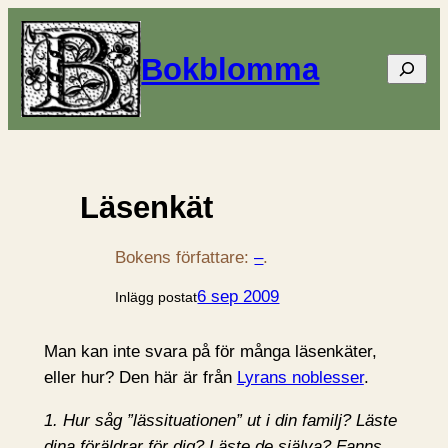
Bokblomma
Sök
Läsenkät
Bokens författare:
–
.
6 sep 2009
Inlägg postat
Man kan inte svara på för många läsenkäter,
eller hur? Den här är från
Lyrans noblesser
.
1. Hur såg ”lässituationen” ut i din familj? Läste
dina föräldrar för dig? Läste de själva? Fanns