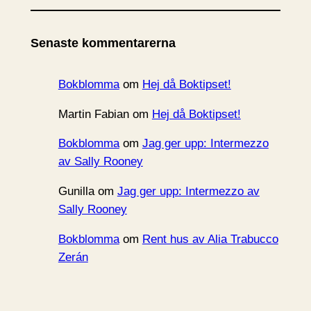
k
i
Senaste kommentarerna
v
Bokblomma
om
Hej då Boktipset!
Martin Fabian
om
Hej då Boktipset!
Bokblomma
om
Jag ger upp: Intermezzo
av Sally Rooney
Gunilla
om
Jag ger upp: Intermezzo av
Sally Rooney
Bokblomma
om
Rent hus av Alia Trabucco
Zerán