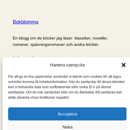
Bokblomma
En blogg om de böcker jag läser: klassiker, noveller,
romaner, spänningsromaner och andra böcker.
Information
Hantera samtycke
Cookie- och integritetspolicy
Om mig & om bloggen
För att ge en bra upplevelse använder vi teknik som cookies för att lagra
S
och/eller komma åt enhetsinformation. När du samtycker till dessa tekniker
kan vi behandla data som surfbeteende eller unika ID:n på denna
ö
webbplats. Om du inte samtycker eller om du återkallar ditt samtycke kan
k
detta påverka vissa funktioner negativt.
Acceptera
Neka