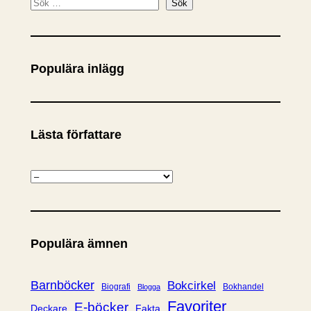
S
Sök
ö
k
Populära inlägg
Lästa författare
K
a
t
e
Populära ämnen
g
o
r
Barnböcker
Bokcirkel
Biografi
Bokhandel
Blogga
i
Favoriter
E-böcker
Deckare
Fakta