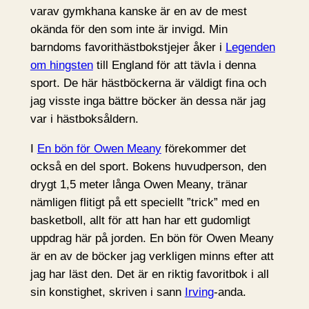
varav gymkhana kanske är en av de mest
okända för den som inte är invigd. Min
barndoms favorithästbokstjejer åker i
Legenden
om hingsten
till England för att tävla i denna
sport. De här hästböckerna är väldigt fina och
jag visste inga bättre böcker än dessa när jag
var i hästboksåldern.
I
En bön för Owen Meany
förekommer det
också en del sport. Bokens huvudperson, den
drygt 1,5 meter långa Owen Meany, tränar
nämligen flitigt på ett speciellt ”trick” med en
basketboll, allt för att han har ett gudomligt
uppdrag här på jorden. En bön för Owen Meany
är en av de böcker jag verkligen minns efter att
jag har läst den. Det är en riktig favoritbok i all
sin konstighet, skriven i sann
Irving
-anda.