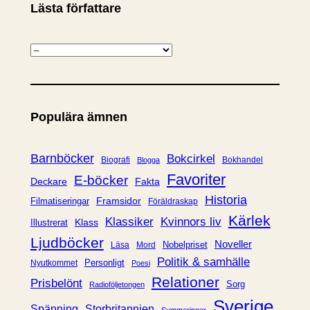
Lästa författare
K
a
t
e
Populära ämnen
g
o
r
Barnböcker
Bokcirkel
Biografi
Bokhandel
Blogga
i
Favoriter
E-böcker
Deckare
Fakta
e
Historia
Framsidor
Filmatiseringar
Föräldraskap
r
Kärlek
Klassiker
Kvinnors liv
Klass
Illustrerat
Ljudböcker
Noveller
Nobelpriset
Läsa
Mord
Politik & samhälle
Personligt
Nyutkommet
Poesi
Relationer
Prisbelönt
Sorg
Radioföljetongen
Sverige
Spänning
Storbritannien