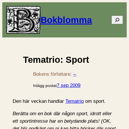
Bokblomma
Sök
Tematrio: Sport
Bokens författare:
–
.
7 sep 2009
Inlägg postat
Den här veckan handlar
Tematrio
om sport.
Berätta om en bok där någon sport, idrott eller
ett sportintresse har en betydande plats! (OK,
det blir godkänt om ni kan hitta böcker där sport