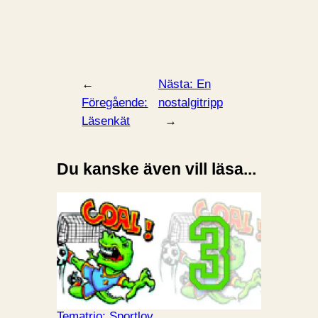
←
Nästa:
En
Föregående:
nostalgitripp
Läsenkät
→
Du kanske även vill läsa...
Tematrio: Sportlov