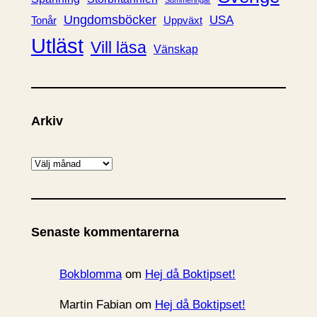
Summeringar
Ungdomsböcker
USA
Uppväxt
Tonår
Utläst
Vill läsa
Vänskap
Arkiv
A
r
k
i
Senaste kommentarerna
v
Bokblomma
om
Hej då Boktipset!
Martin Fabian
om
Hej då Boktipset!