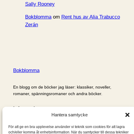
Sally Rooney
Bokblomma
om
Rent hus av Alia Trabucco
Zerán
Bokblomma
En blogg om de böcker jag läser: klassiker, noveller,
romaner, spänningsromaner och andra böcker.
Information
Hantera samtycke
Cookie- och integritetspolicy
Om mig & om bloggen
För att ge en bra upplevelse använder vi teknik som cookies för att lagra
S
och/eller komma åt enhetsinformation. När du samtycker till dessa tekniker