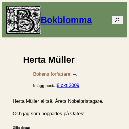
Bokblomma
Sök
Herta Müller
Bokens författare:
–
.
8 okt 2009
Inlägg postat
Herta Müller alltså. Årets Nobelpristagare.
Och jag som hoppades på Oates!
Gilla detta: