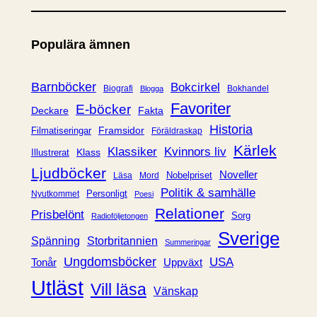
t
e
Populära ämnen
g
o
r
Barnböcker
Bokcirkel
Biografi
Bokhandel
Blogga
i
Favoriter
E-böcker
Deckare
Fakta
e
Historia
Framsidor
Filmatiseringar
Föräldraskap
r
Kärlek
Klassiker
Kvinnors liv
Klass
Illustrerat
Ljudböcker
Noveller
Nobelpriset
Läsa
Mord
Politik & samhälle
Personligt
Nyutkommet
Poesi
Relationer
Prisbelönt
Sorg
Radioföljetongen
Sverige
Spänning
Storbritannien
Summeringar
Ungdomsböcker
USA
Uppväxt
Tonår
Utläst
Vill läsa
Vänskap