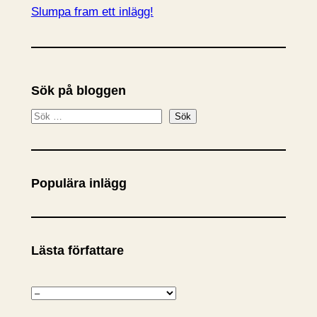
Slumpa fram ett inlägg!
Sök på bloggen
S
Sök
ö
k
Populära inlägg
Lästa författare
K
a