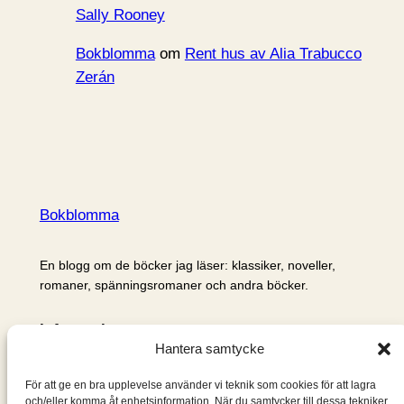
Sally Rooney
Bokblomma
om
Rent hus av Alia Trabucco
Zerán
Bokblomma
En blogg om de böcker jag läser: klassiker, noveller,
romaner, spänningsromaner och andra böcker.
Information
Hantera samtycke
Cookie- och integritetspolicy
Om mig & om bloggen
För att ge en bra upplevelse använder vi teknik som cookies för att lagra
S
och/eller komma åt enhetsinformation. När du samtycker till dessa tekniker