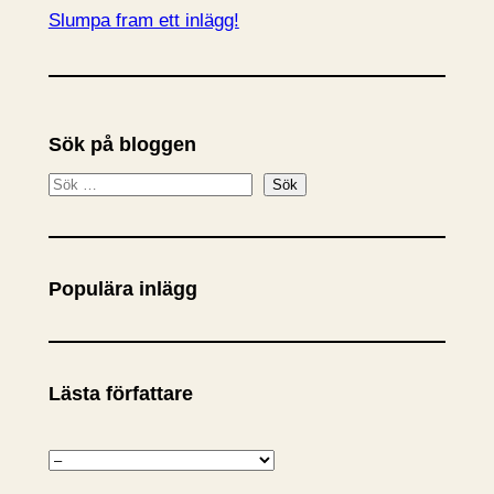
Slumpa fram ett inlägg!
Sök på bloggen
S
Sök
ö
k
Populära inlägg
Lästa författare
K
a