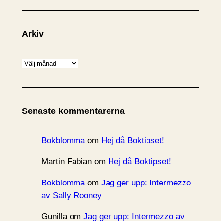
Arkiv
A
r
k
i
Senaste kommentarerna
v
Bokblomma
om
Hej då Boktipset!
Martin Fabian
om
Hej då Boktipset!
Bokblomma
om
Jag ger upp: Intermezzo
av Sally Rooney
Gunilla
om
Jag ger upp: Intermezzo av