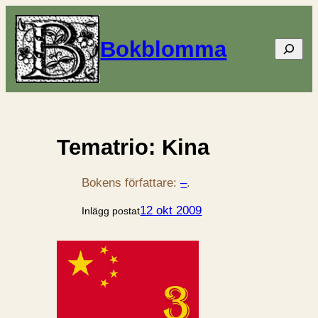
Bokblomma
Sök
Tematrio: Kina
Bokens författare:
–
.
12 okt 2009
Inlägg postat