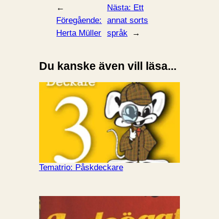
←
Nästa:
Ett
Föregående:
annat sorts
Herta Müller
språk
→
Du kanske även vill läsa...
Tematrio: Påskdeckare