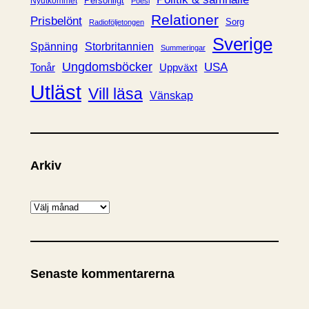
Personligt
Nyutkommet
Poesi
Relationer
Prisbelönt
Sorg
Radioföljetongen
Sverige
Spänning
Storbritannien
Summeringar
Ungdomsböcker
USA
Uppväxt
Tonår
Utläst
Vill läsa
Vänskap
Arkiv
A
r
k
i
Senaste kommentarerna
v