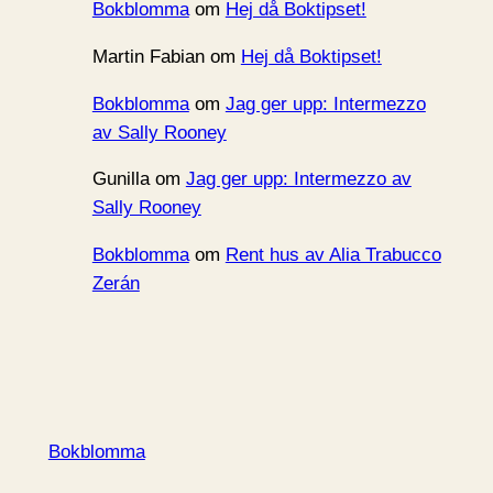
Bokblomma
om
Hej då Boktipset!
Martin Fabian
om
Hej då Boktipset!
Bokblomma
om
Jag ger upp: Intermezzo
av Sally Rooney
Gunilla
om
Jag ger upp: Intermezzo av
Sally Rooney
Bokblomma
om
Rent hus av Alia Trabucco
Zerán
Bokblomma