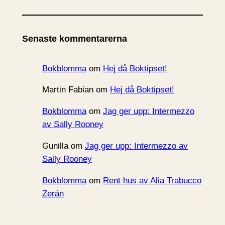
r
k
i
Senaste kommentarerna
v
Bokblomma
om
Hej då Boktipset!
Martin Fabian
om
Hej då Boktipset!
Bokblomma
om
Jag ger upp: Intermezzo
av Sally Rooney
Gunilla
om
Jag ger upp: Intermezzo av
Sally Rooney
Bokblomma
om
Rent hus av Alia Trabucco
Zerán