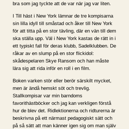
bra som jag tyckte att de var när jag var liten.
I Till häst i New York lämnar de tre kompisarna
sin lilla idyll till småstad och åker till New York
för att titta på en stor tävling, där en vän till dem
ska ställa upp. Väl i New York kastas de rätt in i
ett typiskt fall för deras klubb, Sadelklubben. De
råkar av en slump på en stor flickidol:
skådespelaren Skye Ransom och han måste
lära sig att rida inför en roll i en film.
Boken varken stör eller berör särskilt mycket,
men är ändå hemskt söt och trevlig.
Stallkompisar var min barndoms
favorithästböcker och jag kan verkligen förstå
hur de blev det. Ridlektionerna och ridturerna är
beskrivna på ett närmast pedagogiskt sätt och
på så sätt att man känner igen sig om man själv