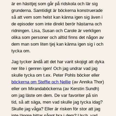
är en hästtjej som går på ridskola och lär sig
grunderna. Samtidigt är böckerna konstruerade
så att vem som helst kan känna igen sig även i
de episoder som inte direkt berör hästarna och
ridningen. Lisa, Susan och Carole är verkligen
olika som personer och alltid finns det någon av
dem man som liten tjej kan känna igen sig i och
tycka om.
Jag tycker ändå att det har varit skojigt att dyka
ner lite i genren igen! Och jag undrar vad jag
skulle tycka om t.ex. Peter Pohls böcker eller
böckerna om Steffie och Nellie
(av Annika Thor)
eller om Mirandaböckerna (av Kerstin Sundh)
om jag läste om dem. De var favoriter på sin
tid, så att säga, men vad skulle jag tycka idag?
Skulle jag våga? Eller är risken för stor att jag
inte längre hittar något bra i dem? Usch, vad