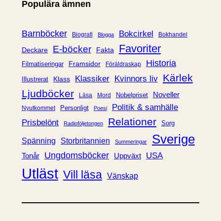
Populära ämnen
g
o
r
Barnböcker
Bokcirkel
Biografi
Bokhandel
Blogga
i
Favoriter
E-böcker
Deckare
Fakta
e
Historia
Framsidor
Filmatiseringar
Föräldraskap
r
Kärlek
Klassiker
Kvinnors liv
Klass
Illustrerat
Ljudböcker
Noveller
Nobelpriset
Läsa
Mord
Politik & samhälle
Personligt
Nyutkommet
Poesi
Relationer
Prisbelönt
Sorg
Radioföljetongen
Sverige
Spänning
Storbritannien
Summeringar
Ungdomsböcker
USA
Uppväxt
Tonår
Utläst
Vill läsa
Vänskap