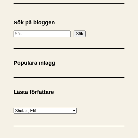
Sök på bloggen
S
Sök
ö
k
Populära inlägg
Lästa författare
K
a
t
e