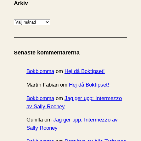
Arkiv
A
r
k
i
Senaste kommentarerna
v
Bokblomma
om
Hej då Boktipset!
Martin Fabian
om
Hej då Boktipset!
Bokblomma
om
Jag ger upp: Intermezzo
av Sally Rooney
Gunilla
om
Jag ger upp: Intermezzo av
Sally Rooney