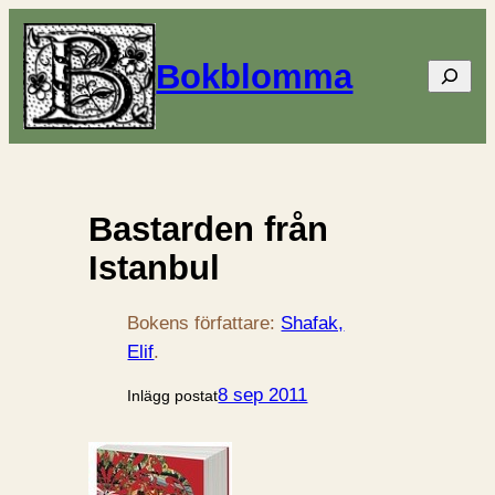
Bokblomma
Sök
Bastarden från
Istanbul
Bokens författare:
Shafak,
Elif
.
8 sep 2011
Inlägg postat