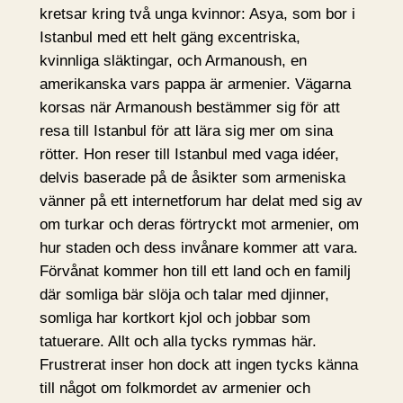
kretsar kring två unga kvinnor: Asya, som bor i
Istanbul med ett helt gäng excentriska,
kvinnliga släktingar, och Armanoush, en
amerikanska vars pappa är armenier. Vägarna
korsas när Armanoush bestämmer sig för att
resa till Istanbul för att lära sig mer om sina
rötter. Hon reser till Istanbul med vaga idéer,
delvis baserade på de åsikter som armeniska
vänner på ett internetforum har delat med sig av
om turkar och deras förtryckt mot armenier, om
hur staden och dess invånare kommer att vara.
Förvånat kommer hon till ett land och en familj
där somliga bär slöja och talar med djinner,
somliga har kortkort kjol och jobbar som
tatuerare. Allt och alla tycks rymmas här.
Frustrerat inser hon dock att ingen tycks känna
till något om folkmordet av armenier och