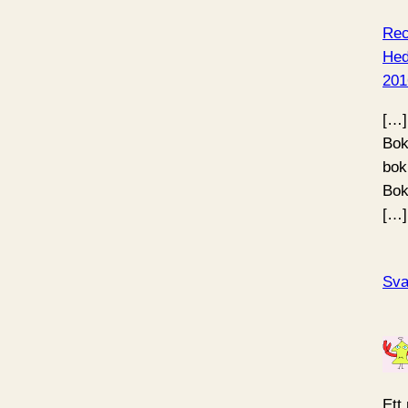
Rec
Hed
201
[…]
Bok
bok
Bok
[…]
Sva
Ett