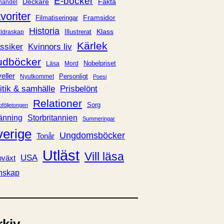
E-böcker
Deckare
Fakta
handel
voriter
Framsidor
Filmatiseringar
Historia
Klass
ldraskap
Illustrerat
Kärlek
ssiker
Kvinnors liv
udböcker
Nobelpriset
Läsa
Mord
eller
Personligt
Nyutkommet
Poesi
itik & samhälle
Prisbelönt
Relationer
Sorg
oföljetongen
änning
Storbritannien
Summeringar
verige
Ungdomsböcker
Tonår
Utläst
Vill läsa
USA
växt
nskap