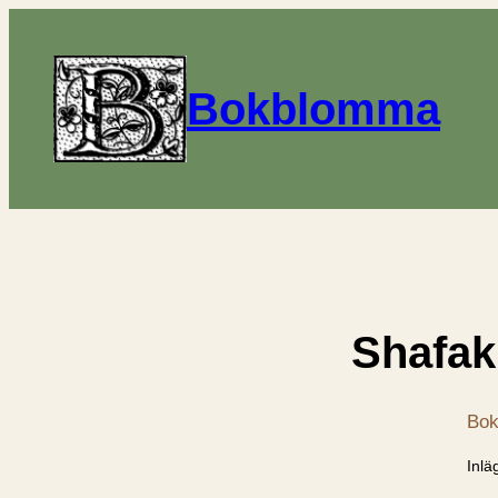
Bokblomma
Shafak
Bok
Inlä