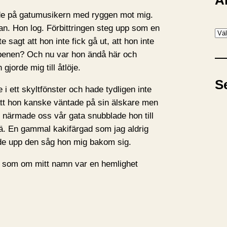
A
ade på gatumusikern med ryggen mot mig.
an. Hon log. Förbittringen steg upp som en
A
 sagt att hon inte fick gå ut, att hon inte
r
 benen? Och nu var hon ändå här och
k
gjorde mig till åtlöje.
i
S
v
e i ett skyltfönster och hade tydligen inte
tt hon kanske väntade på sin älskare men
i närmade oss vår gata snubblade hon till
ä. En gammal kakifärgad som jag aldrig
ade upp den såg hon mig bakom sig.
, som om mitt namn var en hemlighet