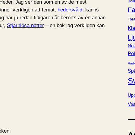
: Heder. Jag ser den som en av de mest
Bok
e
Fa
känner verkligen att temat,
hedersvåld
, känns
r
ag har ju redan tidigare i år berörts av en annan
Förä
ur,
Stjärnlösa nätter
– en bok jag verkligen kan
Kla
Lj
Nov
Pol
Radi
Sp
S
Upp
Vä
oken: