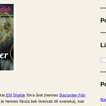
ö
k
P
Lä
K
a
t
e
P
g
o
kte
Elif Shafak
förra året (hennes
Bastarden från
r
Ba
t är hennes första bok översatt till svenska), kan
i