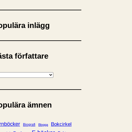
opulära inlägg
sta författare
opulära ämnen
rnböcker
Bokcirkel
Biografi
Blogga