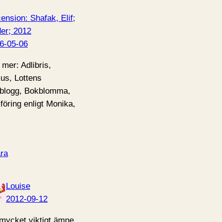
ension: Shafak, Elif;
er; 2012
6-05-06
 mer: Adlibris,
us, Lottens
blogg, Bokblomma,
föring enligt Monika,
ra
Louise
2012-09-12
 mycket viktigt ämne,