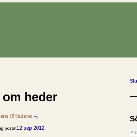
Slu
 om heder
ens författare:
–
.
S
12 sep 2012
gg postat
S