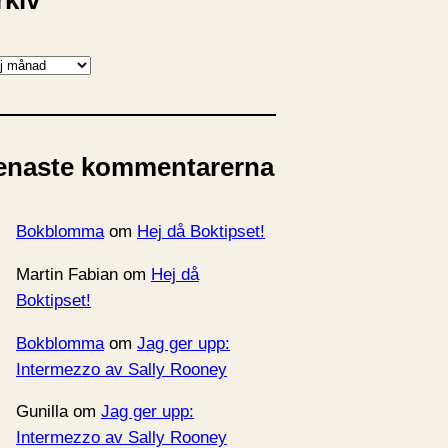
rkiv
enaste kommentarerna
Bokblomma
om
Hej då Boktipset!
Martin Fabian
om
Hej då
Boktipset!
Bokblomma
om
Jag ger upp:
Intermezzo av Sally Rooney
Gunilla
om
Jag ger upp:
Intermezzo av Sally Rooney