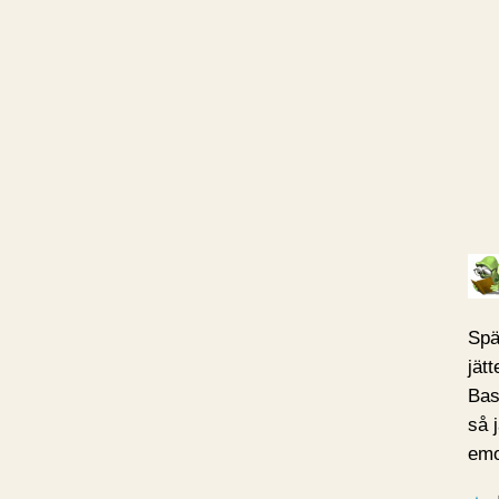
Spä
jät
Bas
så 
emo