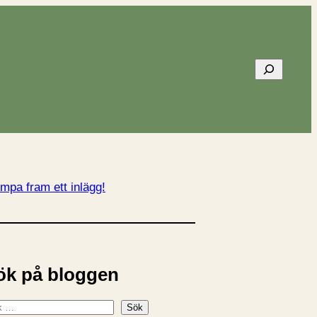
Sök
mpa fram ett inlägg!
ök på bloggen
Sök