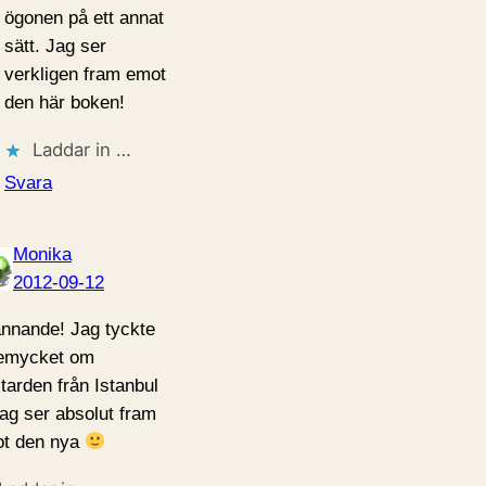
ögonen på ett annat
sätt. Jag ser
verkligen fram emot
den här boken!
Laddar in …
Svara
Monika
2012-09-12
nnande! Jag tyckte
temycket om
tarden från Istanbul
jag ser absolut fram
t den nya