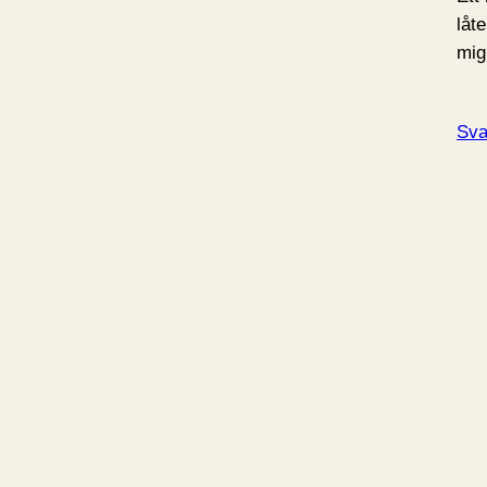
låt
mig
Sva