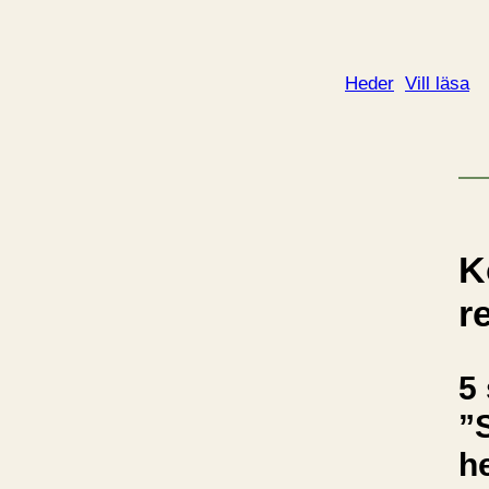
Heder
Vill läsa
K
r
5 
”
h