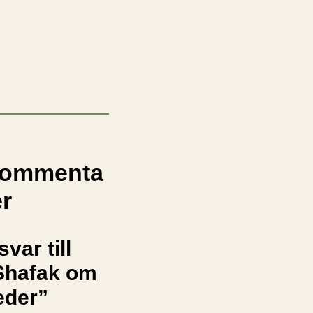
ommenta
er
svar till
Shafak om
eder”