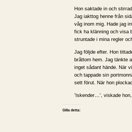
Hon saktade in och stirr
Jag iakttog henne från sid
våg inom mig. Hade jag inte
fick ha klänning och visa
struntade i mina regler och 
Jag följde efter. Hon tittad
bråttom hem. Jag tänkte a
inget sådant hände. När v
och tappade sin portmonn
sett förut. När hon plock
’Iskender…’, viskade hon
Gilla detta: