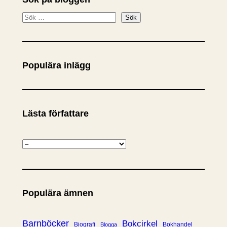
S
Sök
ö
k
Populära inlägg
Lästa författare
K
a
t
e
Populära ämnen
g
o
r
Barnböcker
Bokcirkel
Biografi
Bokhandel
Blogga