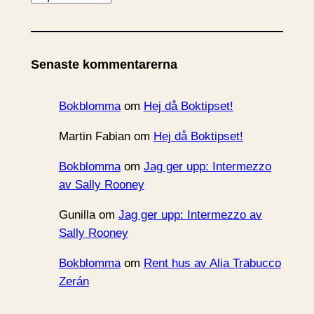
r
k
i
Senaste kommentarerna
v
Bokblomma
om
Hej då Boktipset!
Martin Fabian
om
Hej då Boktipset!
Bokblomma
om
Jag ger upp: Intermezzo
av Sally Rooney
Gunilla
om
Jag ger upp: Intermezzo av
Sally Rooney
Bokblomma
om
Rent hus av Alia Trabucco
Zerán