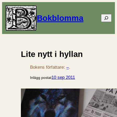
Bokblomma
Sök
Lite nytt i hyllan
Bokens författare:
–
.
10 sep 2011
Inlägg postat