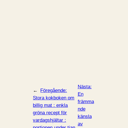
Nästa:
←
Föregående:
En
Stora kokboken om
främma
billig mat : enkla
nde
gröna recept för
känsla
vardagshjältar :
av
portionen under tian