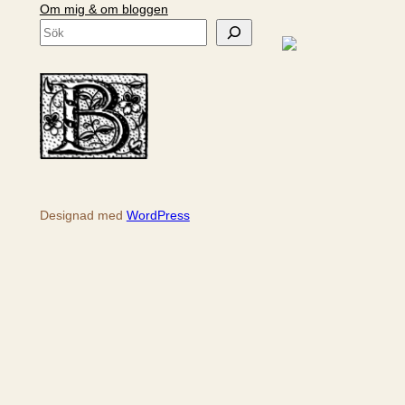
Om mig & om bloggen
S
ö
k
Designad med
WordPress