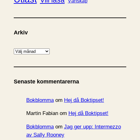
Vänskap
Arkiv
A
r
k
i
Senaste kommentarerna
v
Bokblomma
om
Hej då Boktipset!
Martin Fabian
om
Hej då Boktipset!
Bokblomma
om
Jag ger upp: Intermezzo
av Sally Rooney