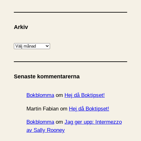
Arkiv
A
r
k
i
Senaste kommentarerna
v
Bokblomma
om
Hej då Boktipset!
Martin Fabian
om
Hej då Boktipset!
Bokblomma
om
Jag ger upp: Intermezzo
av Sally Rooney