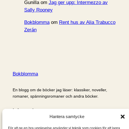
Gunilla
om
Jag ger upp: Intermezzo av
Sally Rooney
Bokblomma
om
Rent hus av Alia Trabucco
Zerán
Bokblomma
En blogg om de böcker jag läser: klassiker, noveller,
romaner, spänningsromaner och andra böcker.
Information
Hantera samtycke
Cookie- och integritetspolicy
Om mig & om bloggen
För att ge en bra upplevelse använder vi teknik som cookies för att lagra