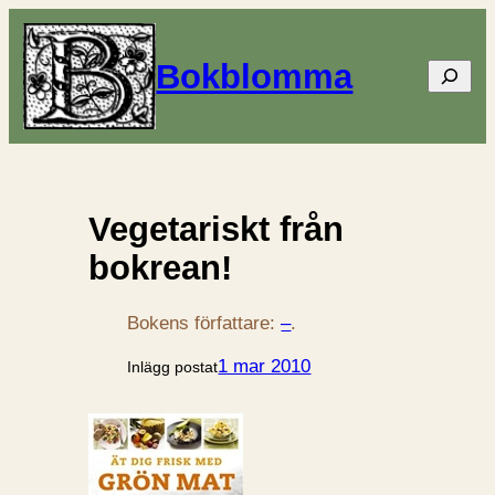
Bokblomma
Sök
Vegetariskt från
bokrean!
Bokens författare:
–
.
1 mar 2010
Inlägg postat