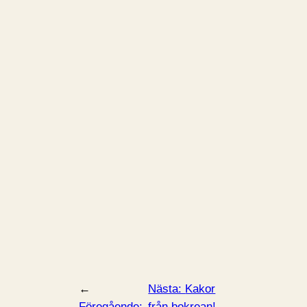
←
Nästa:
Kakor
Föregående:
från bokrean!