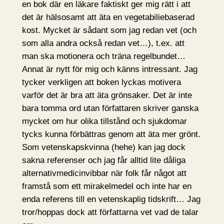
en bok där en läkare faktiskt ger mig rätt i att
det är hälsosamt att äta en vegetabiliebaserad
kost. Mycket är sådant som jag redan vet (och
som alla andra också redan vet…), t.ex. att
man ska motionera och träna regelbundet…
Annat är nytt för mig och känns intressant. Jag
tycker verkligen att boken lyckas motivera
varför det är bra att äta grönsaker. Det är inte
bara tomma ord utan författaren skriver ganska
mycket om hur olika tillstånd och sjukdomar
tycks kunna förbättras genom att äta mer grönt.
Som vetenskapskvinna (hehe) kan jag dock
sakna referenser och jag får alltid lite dåliga
alternativmedicinvibbar när folk får något att
framstå som ett mirakelmedel och inte har en
enda referens till en vetenskaplig tidskrift… Jag
tror/hoppas dock att författarna vet vad de talar