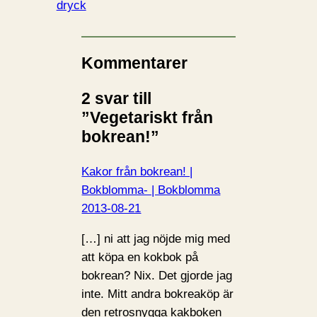
dryck
Kommentarer
2 svar till
”Vegetariskt från
bokrean!”
Kakor från bokrean! |
Bokblomma- | Bokblomma
2013-08-21
[…] ni att jag nöjde mig med
att köpa en kokbok på
bokrean? Nix. Det gjorde jag
inte. Mitt andra bokreaköp är
den retrosnygga kakboken