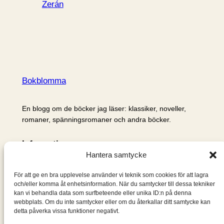
Zerán
Bokblomma
En blogg om de böcker jag läser: klassiker, noveller,
romaner, spänningsromaner och andra böcker.
Information
Hantera samtycke
Cookie- och integritetspolicy
Om mig & om bloggen
För att ge en bra upplevelse använder vi teknik som cookies för att lagra
S
och/eller komma åt enhetsinformation. När du samtycker till dessa tekniker
kan vi behandla data som surfbeteende eller unika ID:n på denna
ö
webbplats. Om du inte samtycker eller om du återkallar ditt samtycke kan
k
detta påverka vissa funktioner negativt.