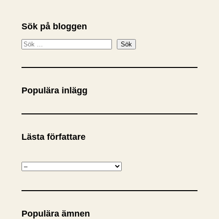
Sök på bloggen
S
Sök
ö
k
Populära inlägg
Lästa författare
K
a
t
e
Populära ämnen
g