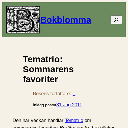
Bokblomma
Sök
Tematrio:
Sommarens
favoriter
Bokens författare:
–
.
31 aug 2011
Inlägg postat
Den här veckan handlar
Tematrio
om
sommarens favoriter:
Berätta om tre bra böcker