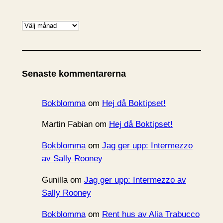
A
r
k
i
Senaste kommentarerna
v
Bokblomma
om
Hej då Boktipset!
Martin Fabian
om
Hej då Boktipset!
Bokblomma
om
Jag ger upp: Intermezzo
av Sally Rooney
Gunilla
om
Jag ger upp: Intermezzo av
Sally Rooney
Bokblomma
om
Rent hus av Alia Trabucco