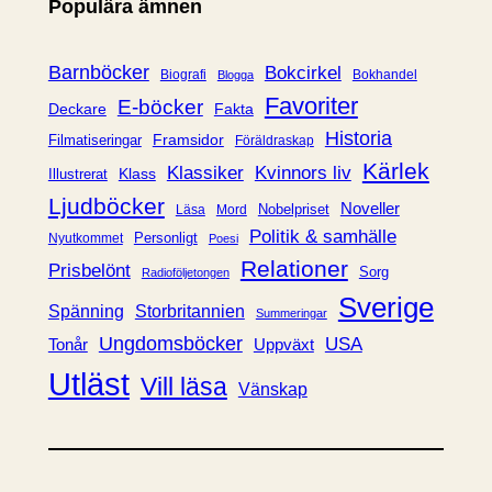
Populära ämnen
g
o
r
Barnböcker
Bokcirkel
Biografi
Bokhandel
Blogga
i
Favoriter
E-böcker
Deckare
Fakta
e
Historia
Framsidor
Filmatiseringar
Föräldraskap
r
Kärlek
Klassiker
Kvinnors liv
Klass
Illustrerat
Ljudböcker
Noveller
Nobelpriset
Läsa
Mord
Politik & samhälle
Personligt
Nyutkommet
Poesi
Relationer
Prisbelönt
Sorg
Radioföljetongen
Sverige
Spänning
Storbritannien
Summeringar
Ungdomsböcker
USA
Uppväxt
Tonår
Utläst
Vill läsa
Vänskap