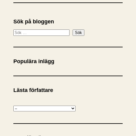
Sök på bloggen
S
Sök
ö
k
Populära inlägg
Lästa författare
K
a
t
e