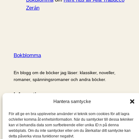
Zerán
Bokblomma
En blogg om de böcker jag läser: klassiker, noveller,
romaner, spänningsromaner och andra böcker.
Information
Hantera samtycke
Cookie- och integritetspolicy
Om mig & om bloggen
För att ge en bra upplevelse använder vi teknik som cookies för att lagra
S
och/eller komma åt enhetsinformation. När du samtycker till dessa tekniker
kan vi behandla data som surfbeteende eller unika ID:n på denna
ö
webbplats. Om du inte samtycker eller om du återkallar ditt samtycke kan
k
detta påverka vissa funktioner negativt.