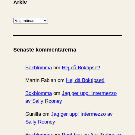
Arkiv
A
r
k
i
Senaste kommentarerna
v
Bokblomma
om
Hej då Boktipset!
Martin Fabian
om
Hej då Boktipset!
Bokblomma
om
Jag ger upp: Intermezzo
av Sally Rooney
Gunilla
om
Jag ger upp: Intermezzo av
Sally Rooney
Bokblomma
om
Rent hus av Alia Trabucco