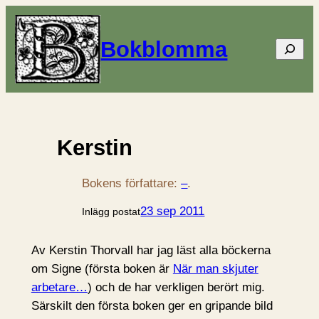
Bokblomma
Sök
Kerstin
Bokens författare:
–
.
23 sep 2011
Inlägg postat
Av Kerstin Thorvall har jag läst alla böckerna
om Signe (första boken är
När man skjuter
arbetare…
) och de har verkligen berört mig.
Särskilt den första boken ger en gripande bild