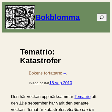
Bokblomma
Sök
Tematrio:
Katastrofer
Bokens författare:
–
.
15 sep 2010
Inlägg postat
Den här veckan uppmärksammar
Tematrio
att
den 11:e september har varit den senaste
veckan. Temat är katastrofer:
Berätta om tre