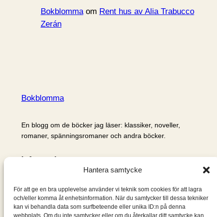
Bokblomma
om
Rent hus av Alia Trabucco
Zerán
Bokblomma
En blogg om de böcker jag läser: klassiker, noveller,
romaner, spänningsromaner och andra böcker.
Information
Hantera samtycke
Cookie- och integritetspolicy
Om mig & om bloggen
För att ge en bra upplevelse använder vi teknik som cookies för att lagra
S
och/eller komma åt enhetsinformation. När du samtycker till dessa tekniker
kan vi behandla data som surfbeteende eller unika ID:n på denna
ö
webbplats. Om du inte samtycker eller om du återkallar ditt samtycke kan