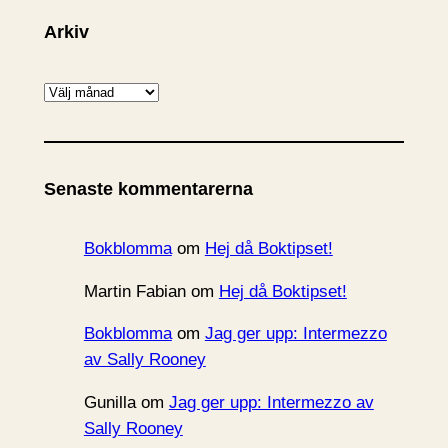
Arkiv
A
r
k
i
Senaste kommentarerna
v
Bokblomma
om
Hej då Boktipset!
Martin Fabian
om
Hej då Boktipset!
Bokblomma
om
Jag ger upp: Intermezzo
av Sally Rooney
Gunilla
om
Jag ger upp: Intermezzo av
Sally Rooney