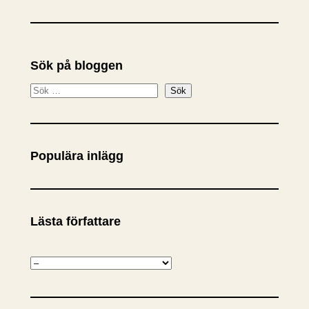
Sök på bloggen
S
Sök
ö
k
Populära inlägg
Lästa författare
K
a
t